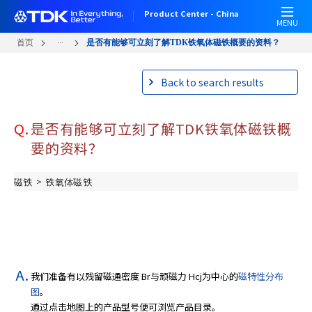
跳
Product Center - China
转
MENU
到
...
首页
是否有能够可立刻了解TDK铁氧体磁铁概要的资料？
主
要
Back to search results
内
容
Q.
是否有能够可立刻了解TDK铁氧体磁铁概
要的资料？
>
磁铁
铁氧体磁铁
我们准备有以残留磁通密度 Br与顽磁力 Hcj为中心的
磁特性分布
图
。
通过点击地图上的产品型号便可浏览产品目录。