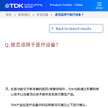
W
跳
Product Center - China
e
转
MENU
l
到
首页
联系我们
常见问题
是否适用于医疗设备？
c
主
o
要
Back to search results
m
内
e
容
t
Q.
是否适用于医疗设备？
o
A
l
l
i
n
O
n
e
在高功能化不断发展的医药/保健领域中，TDK也能通过积累的核
A
心技术以及最顶尖技术提供各类高可靠性产品。
c
c
TDK产品在医疗设备中的适用情况可通过以下进行确认。