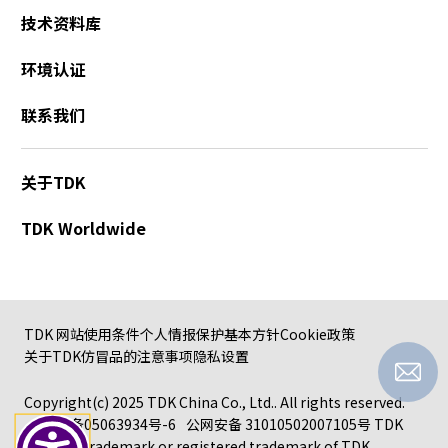
A
技术资料库
c
c
环境认证
e
s
联系我们
s
i
b
关于TDK
i
l
TDK Worldwide
i
t
y
s
c
TDK 网站使用条件
个人情报保护基本方针
Cookie政策
r
关于TDK仿冒品的注意事项
隐私设置
e
e
Copyright(c) 2025 TDK China Co., Ltd.. All rights reserved.
n
沪ICP备05063934号-6
公网安备 31010502007105号
TDK
r
logo is a trademark or registered trademark of TDK
e