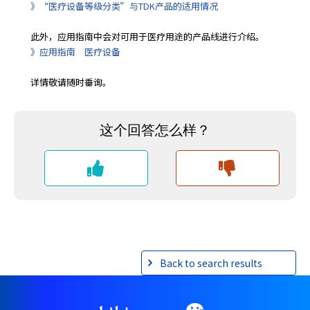
e
》“医疗设备等级分类”与TDK产品的适用情况
s
s
此外，应用指南中会对可用于医疗用途的产品线进行介绍。
i
》应用指南 医疗设备
b
i
详情敬请随时垂询。
l
i
t
y
s
c
r
e
e
n
r
e
Back to search results
a
d
e