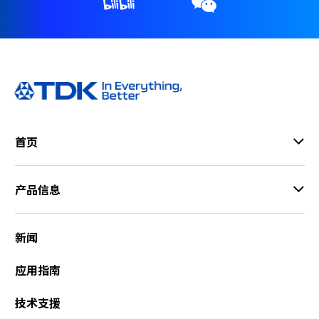
r
.
T
o
s
t
a
r
t
首页
t
h
e
产品信息
A
l
l
新闻
i
n
应用指南
O
n
技术支援
e