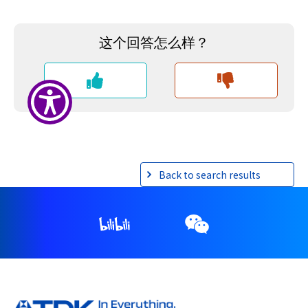
r
.
T
o
s
t
a
r
t
t
h
Back to search results
e
A
l
l
i
n
O
n
e