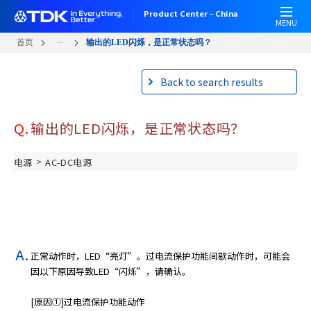
W
跳
Product Center - China
e
转
MENU
l
到
...
首页
输出的LED闪烁，是正常状态吗？
c
主
o
要
Back to search results
m
内
e
容
t
Q.
输出的LED闪烁，是正常状态吗？
o
A
l
>
电源
AC-DC电源
l
i
n
O
n
e
正常动作时，LED“亮灯”。过电流保护功能间歇动作时，可能会
A
因以下原因导致LED“闪烁”，请确认。
c
c
[原因①]过电流保护功能动作