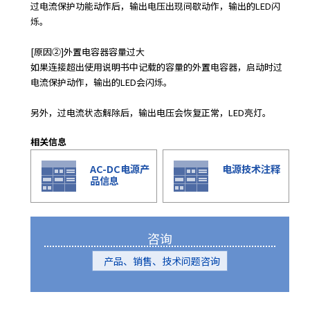
e
过电流保护功能动作后，输出电压出现间歇动作，输出的LED闪
s
烁。
s
i
[原因②]外置电容器容量过大
b
如果连接超出使用说明书中记载的容量的外置电容器，启动时过
i
电流保护动作，输出的LED会闪烁。
l
i
另外，过电流状态解除后，输出电压会恢复正常，LED亮灯。
t
y
相关信息
s
AC-DC电源产
电源技术注释
c
品信息
r
e
e
n
咨询
r
e
产品、销售、技术问题咨询
a
d
e