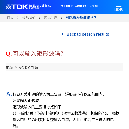
跳
Product Center - China
转
MENU
到
首页
联系我们
常见问题
可以输入矩形波吗？
主
要
Back to search results
内
容
Q.
可以输入矩形波吗？
>
电源
AC-DC电源
假设开关电源的输入为正弦波，矩形波不在保证范围内。
建议输入正弦波。
矩形波输入的主要担心点如下：
1）内部搭载了谐波电流抑制（功率因数改善）电路的产品，根据
输入电压的急剧变化调整输入电流，因此可能会产生过大的电
流。