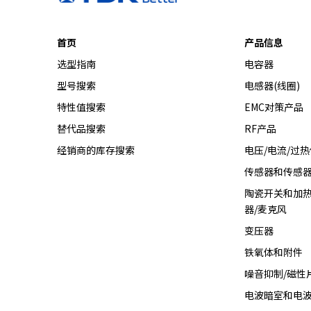
A
c
c
首页
产品信息
e
选型指南
电容器
s
s
型号搜索
电感器(线圈)
i
特性值搜索
EMC对策产品
b
i
替代品搜索
RF产品
l
经销商的库存搜索
电压/电流/过
i
传感器和传感
t
y
陶瓷开关和加热
s
器/麦克风
c
变压器
r
e
铁氧体和附件
e
噪音抑制/磁性
n
电波暗室和电
r
e