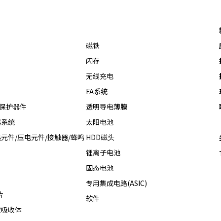
磁铁
闪存
无线充电
FA系统
热保护器件
透明导电薄膜
器系统
太阳电池
元件/压电元件/接触器/蜂鸣
HDD磁头
锂离子电池
固态电池
专用集成电路(ASIC)
片
软件
波吸收体