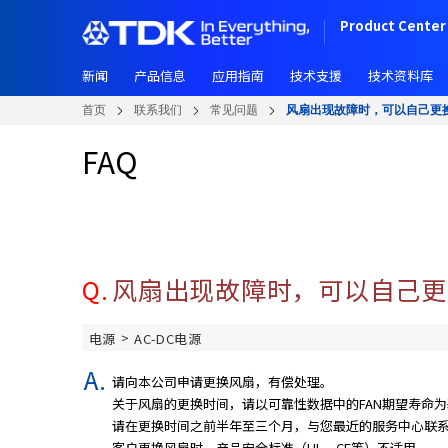
W
跳
Product Center 
e
转
l
到
c
新闻
产品信息
应用指南
技术支援
技术资料库
主
o
要
首页
联系我们
常见问题
风扇出现故障时，可以自己更
m
内
e
容
FAQ
t
o
A
l
l
i
Q.
风扇出现故障时，可以自己更
n
O
>
电源
AC-DC电源
n
e
请向本公司申请更换风扇，有偿处理。
A
关于风扇的更换时间，请以可靠性数据中的FAN期望寿命
c
请在更换时间之前半年至三个月，与您最近的服务中心联
c
客户更换风扇时，产品安全标准（UL、CE等）不适用。