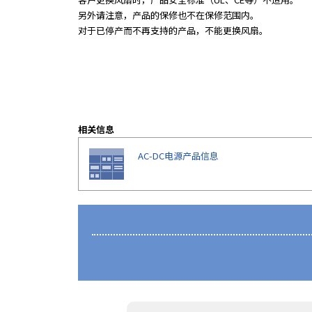
e
另外请注意，产品的保修也不在保修范围内。
s
对于已停产而不再支持的产品，不能更换风扇。
s
i
b
i
l
i
t
相关信息
y
s
AC-DC电源产品信息
c
r
e
e
n
r
e
a
d
e