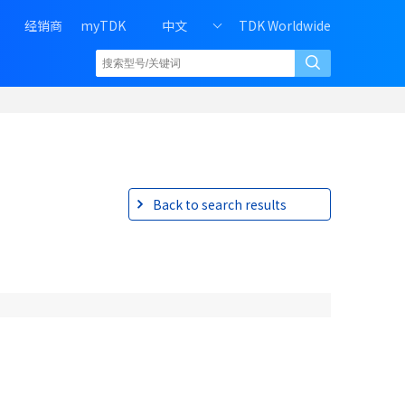
H
经销商
myTDK
中文
TDK Worldwide
e
a
d
e
r
r
i
g
h
Back to search results
t
m
e
n
u
o
f
P
C