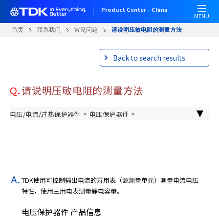
跳
Product Center - China
转
MENU
到
首页
联系我们
常见问题
请说明压敏电阻的测量方法
主
要
Back to search results
内
容
Q.
请说明压敏电阻的测量方法
>
>
电压/电流/过热保护器件
电压保护器件
贴片压敏电阻/陶瓷瞬时电压抑制器
TDK使用可控制输出电流的万用表（源测量单元）测量电流电压
特性，使用三用电表测量静电容量。
电压保护器件 产品信息