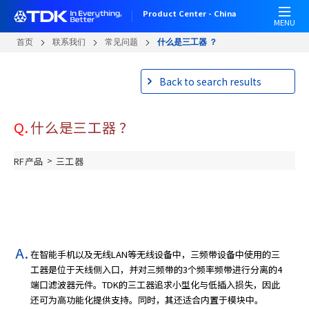
W
跳
Product Center - China
e
转
MENU
l
到
首页
联系我们
常见问题
什么是三工器 ？
c
主
o
要
Back to search results
m
内
e
容
t
Q.
什么是三工器 ？
o
A
l
>
RF产品
三工器
l
i
n
O
n
e
在智能手机以及无线LAN等无线设备中，三频带设备中使用的三
A
工器是位于天线侧入口，并对三频带的3个频率频带进行分离的4
c
端口滤波器元件。TDK的三工器追求小型化与低插入损失，因此
c
还可为高功能化提供支持。同时，其还适合内置于模块中。