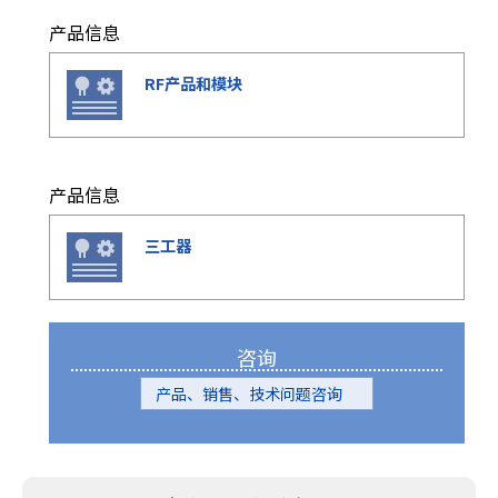
e
s
产品信息
s
i
RF产品和模块
b
i
l
i
产品信息
t
y
三工器
s
c
r
e
e
咨询
n
r
产品、销售、技术问题咨询
e
a
d
e