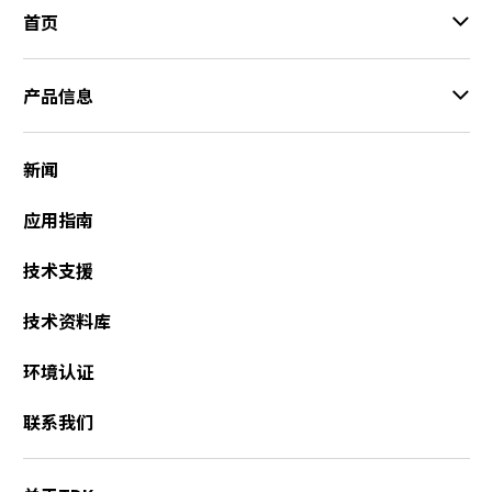
A
首页
c
c
e
产品信息
s
s
i
新闻
b
i
应用指南
l
i
技术支援
t
y
技术资料库
s
c
环境认证
r
e
联系我们
e
n
r
e