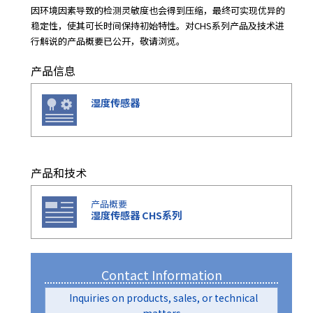
e
因环境因素导致的检测灵敏度也会得到压缩，最终可实现优异的
s
稳定性，使其可长时间保持初始特性。对CHS系列产品及技术进
s
行解说的产品概要已公开，敬请浏览。
i
b
产品信息
i
l
湿度传感器
i
t
y
s
c
产品和技术
r
e
产品概要
湿度传感器 CHS系列
e
n
r
e
Contact Information
a
d
Inquiries on products, sales, or technical
e