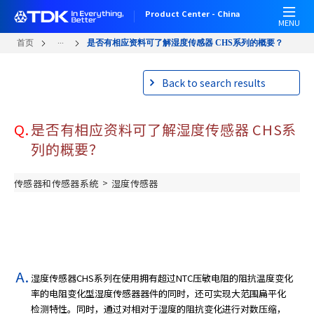
W
跳
Product Center - China
e
转
MENU
l
到
...
首页
是否有相应资料可了解湿度传感器 CHS系列的概要？
c
主
o
要
Back to search results
m
内
e
容
t
Q.
是否有相应资料可了解湿度传感器 CHS系
o
A
列的概要？
l
l
>
传感器和传感器系统
湿度传感器
i
n
O
n
e
A
湿度传感器CHS系列在使用拥有超过NTC压敏电阻的阻抗温度变化
c
率的电阻变化型湿度传感器器件的同时，还可实现大范围扁平化
c
检测特性。同时，通过对相对于湿度的阻抗变化进行对数压缩，