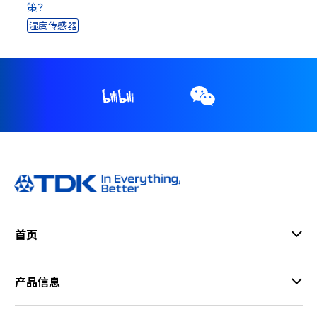
A
策？
c
湿度传感器
c
e
s
s
i
b
i
l
i
t
y
s
c
首页
r
e
e
产品信息
n
r
e