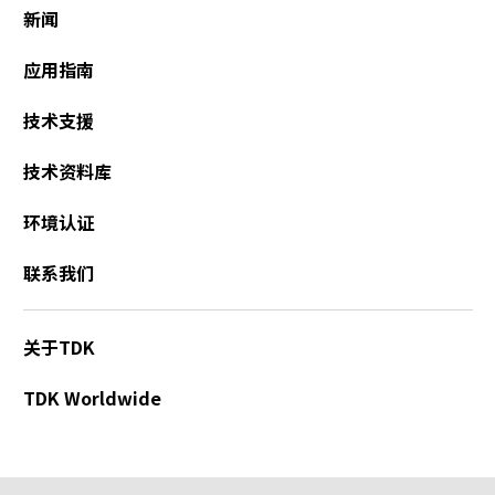
新闻
a
d
应用指南
e
r
技术支援
,
p
技术资料库
r
e
s
环境认证
s
"
联系我们
C
t
r
关于TDK
l
+
TDK Worldwide
/
"
.
T