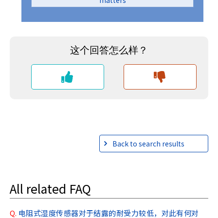
matters
r
.
T
o
s
t
a
r
t
t
h
e
A
Back to search results
l
l
i
n
All related FAQ
O
n
e
Q.
电阻式湿度传感器对于结露的耐受力较低，对此有何对