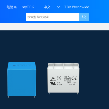
H
经销商
myTDK
中文
TDK Worldwide
e
a
d
e
r
r
i
g
h
t
m
e
n
u
o
f
P
C