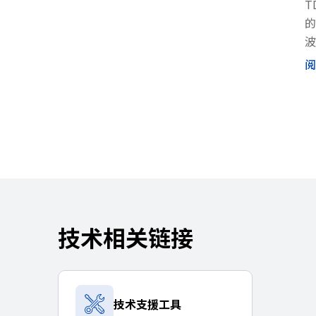
T
h
的
i
波
s
s
(
阅
h
设
o
或
r
温
t
c
u
t
a
c
t
i
技术相关链接
v
a
t
e
技术支援工具
s