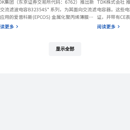
DK集团（东京证券交易所代码：6762）推出新
TDK株式会社 推
交流滤波电容B32354S* 系列，为其面向交流滤
电容器。这些电容
应用的爱普科斯(EPCOS) 金属化聚丙烯薄膜
证，并带有CE表
MKP) 电容器产品组合再添新锐。电容采用4引脚
AC，电容值为10
读更多
阅读更多
计，引脚间距为52.5 mm，额定电压为275 VAC
mm。新系列电
350 VAC，电容范围为10 μF至40 μF，最高工作
达到了UL 81
度 85 °C。
显示全部