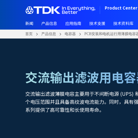
W
跳
Product Center 
e
转
l
到
c
新闻
产品信息
应用指南
技术支援
技术资料库
主
o
要
首页
产品信息
电容器
PCB安装和电机运行用薄膜电容
m
内
e
容
t
o
A
l
交流输出滤波用电容
l
i
n
交流输出滤波薄膜电容主要用于不间断电源 (UPS)
O
个电压范围并且具备高纹波电流能力。同时，具有
n
系列提供了高可靠性和长使用寿命。
e
A
c
c