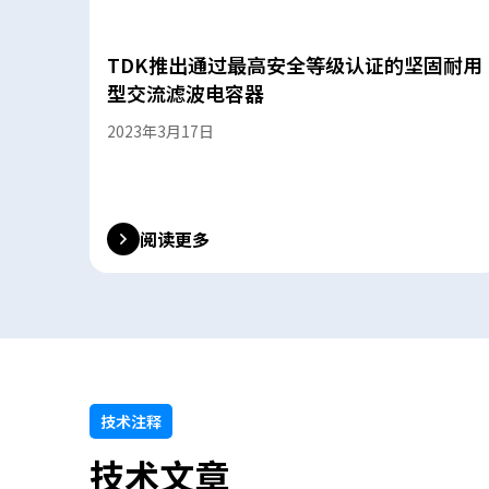
A
c
c
TDK推出通过最高安全等级认证的坚固耐用
e
型交流滤波电容器
s
s
2023年3月17日
i
b
i
l
阅读更多
i
t
y
s
c
r
e
e
技术注释
n
技术文章
r
e