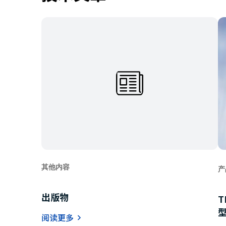
a
d
e
r
,
p
r
e
s
s
"
C
t
r
l
其他内容
产
+
/
出版物
"
.
阅读更多
T