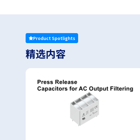
r
.
T
o
s
Product Spotlights
t
a
精选内容
r
t
t
h
e
A
l
l
i
n
O
n
e