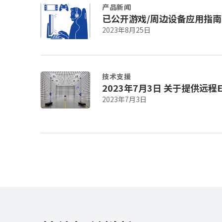
产品新闻
y
已公开游戏/周边设备应用指南
o
2023年8月25日
u
n
a
v
i
技术支援
2023年7月3日 关
g
a
2023年7月3日
t
e
a
n
d
i
n
t
e
r
a