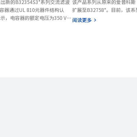
出新的B32354S3*系列交流滤波
该产品系列从原来的爱普科斯 (EPC
器通过UL 810元器件结构认
扩展至B32758*。目前，该系
示，电容器的额定电压为350 V
AC至400 V AC的电压范围，
阅读更多
μF至40μF，引脚间距为52.5
70µF。
容器采用安全膜薄膜结构，元器件
0结构审核型等级。