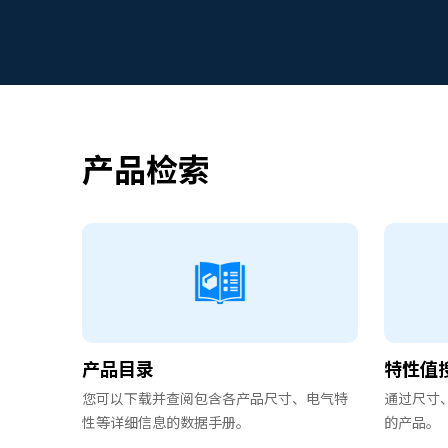
e
s
s
i
b
i
l
产品检索
i
t
y
s
c
r
e
e
n
r
产品目录
特性值
e
a
您可以下载并查阅包含各产品尺寸、电气特
通过尺寸
d
性等详细信息的数据手册。
的产品。
e