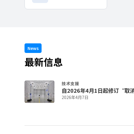
t
h
e
s
c
r
e
e
News
n
最新信息
r
e
a
d
技术支援
e
自2026年4月1日起修订“取
r
2026年4月7日
t
o
h
e
l
p