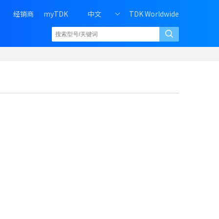
H
经销商
myTDK
中文
TDK Worldwide
e
a
d
e
r
r
i
g
h
t
m
e
n
u
o
f
P
C