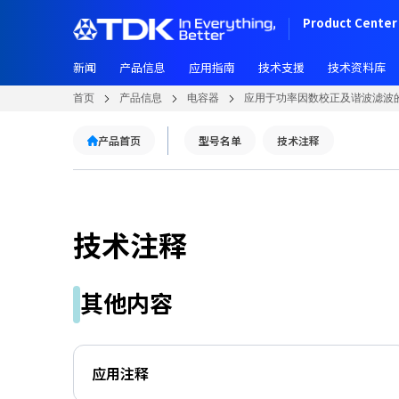
W
跳
Product Center 
e
转
l
到
c
新闻
产品信息
应用指南
技术支援
技术资料库
主
o
要
首页
产品信息
电容器
应用于功率因数校正及谐波滤波
m
内
e
容
产品首页
型号名单
技术注释
t
o
A
l
l
技术注释
i
n
O
其他内容
n
e
A
c
应用注释
c