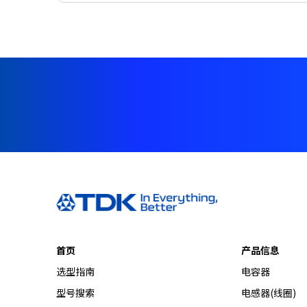
e
s
s
i
b
i
l
i
t
y
s
c
r
e
e
n
r
首页
产品信息
e
选型指南
电容器
a
d
型号搜索
电感器(线圈)
e