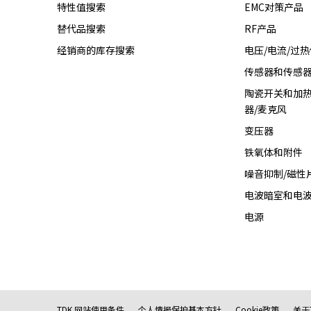
特性值搜索
EMC对策产品
r
.
替代品搜索
RF产品
T
经销商的库存搜索
电压/电流/过
o
传感器和传感
s
t
陶瓷开关和加热
a
器/麦克风
r
变压器
t
t
铁氧体和附件
h
噪音抑制/磁性
e
A
电波暗室和电
l
电源
l
i
n
O
n
e
TDK 网站使用条件
个人情报保护基本方针
Cookie政策
关于