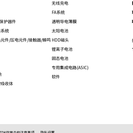
无线充电
FA系统
热保护器件
透明导电薄膜
器系统
太阳电池
元件/压电元件/接触器/蜂鸣
HDD磁头
锂离子电池
固态电池
专用集成电路(ASIC)
片
软件
波吸收体
TDK仿冒品的注意事项
隐私设置