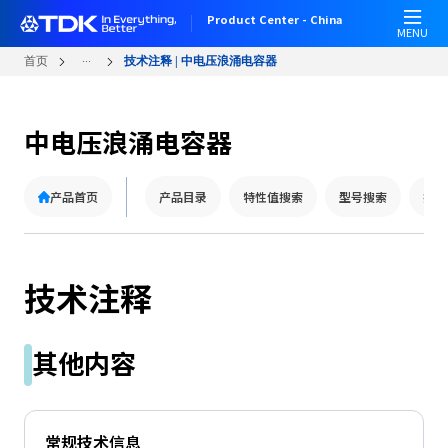
W
跳
Product Center - China
e
转
MENU
l
到
...
首页
技术注释 | 中电压浪涌电容器
c
主
o
要
m
内
中电压浪涌电容器
e
容
t
o
产品首页
产品目录
特性值搜索
型号搜索
技术
A
l
l
i
技术注释
n
O
n
其他内容
e
A
c
c
常规技术信息