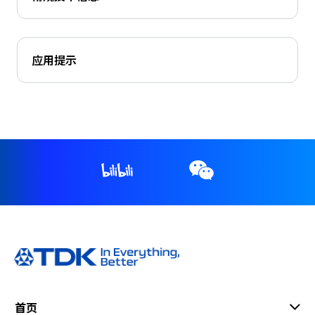
e
s
s
i
应用提示
b
i
l
i
t
y
s
c
r
e
e
n
r
e
a
d
首页
e