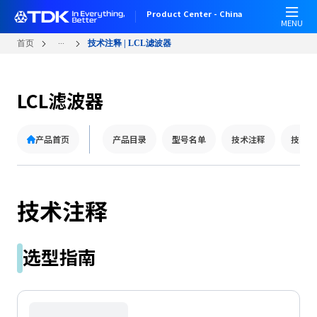
W
跳
Product Center - China
e
转
MENU
l
到
...
首页
技术注释 | LCL滤波器
c
主
o
要
m
内
LCL滤波器
e
容
t
o
产品首页
产品目录
型号名单
技术注释
技术支
A
l
l
i
技术注释
n
O
n
选型指南
e
A
c
c