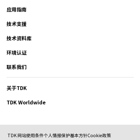
A
应用指南
c
c
技术支援
e
s
s
技术资料库
i
b
环境认证
i
l
联系我们
i
t
y
关于TDK
s
c
TDK Worldwide
r
e
e
n
r
TDK 网站使用条件
个人情报保护基本方针
Cookie政策
e