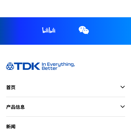
r
.
T
o
s
t
a
r
t
t
h
e
A
首页
l
l
i
产品信息
n
O
n
新闻
e