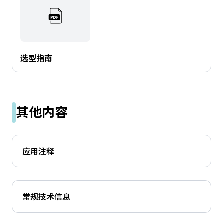
e
s
s
i
b
i
选型指南
l
i
t
y
其他内容
s
c
r
e
应用注释
e
n
r
e
常规技术信息
a
d
e