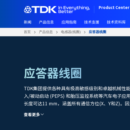
跳
Product Center 
转
到
新闻
产品信息
应用指南
技术支援
技术资料库
主
要
首页
产品信息
电感器(线圈)
应答器线圈
内
容
应答器线圈
TDK集团提供各种具有极高敏感级别和卓越机械性
入/被动启动 (PEPS) 和胎压监控系统等汽车电子应用
长度可达11 mm，涵盖所有通信方位(X、Y和Z)。因
134.2 kHz) 的RFID设备和其他无线系统中
查看更多
路提供电源。