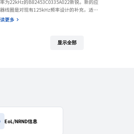
率为22kHz的B82453C0335A022新锐。新的应
器线圈是对现有125kHz频率设计的补充，适用
无钥匙进入和启动系统 (PEPS) 及其它基于更低
读更多
率的门禁系统。
显示全部
EoL/NRND信息