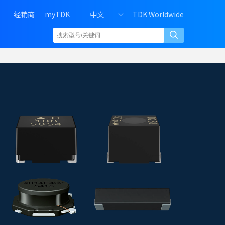
H
经销商
myTDK
中文
TDK Worldwide
e
a
d
e
r
r
i
g
h
t
m
e
n
u
o
f
P
C