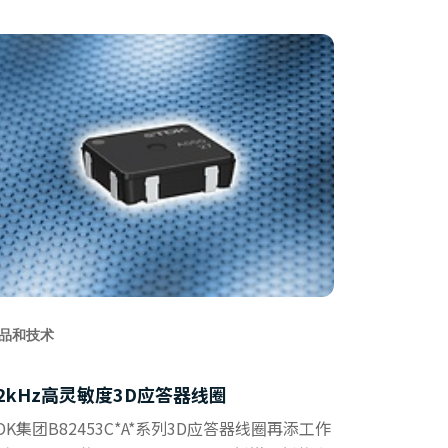
品和技术
2kHz高灵敏度3D应答器线圈
DK集团B82453C*A*系列3D应答器线圈再添工作