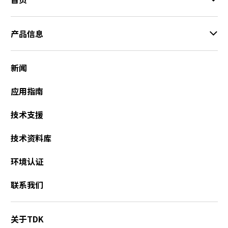
r
.
T
产品信息
o
s
t
新闻
a
r
应用指南
t
t
技术支援
h
e
技术资料库
A
l
环境认证
l
i
联系我们
n
O
n
关于TDK
e