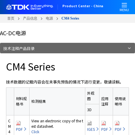
W
跳
Product Center - China
e
转
MENU
l
到
首页
产品信息
电源
CM4 Series
c
主
o
要
AC-DC电源
m
内
e
容
技术注释产品目录
t
o
CM4 Series
A
l
l
技术数据的记载内容会在未事先预告的情况下进行变更，敬请谅解。
i
n
外观
O
材料规
图
应用
使用说
检测结果
n
格书
注释
明书
e
3D
A
C
View an electronic copy of the t
c
M
est datasheet.
c
PDF
IGES
PDF
PDF
4
Click