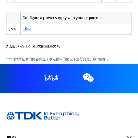
e
s
s
Configure a power supply with your requirements
i
b
CM4
Click
i
l
外观图DXF/STEP/IGES文件为压缩文件。
i
t
本网站所记载的内容会在未事先预告的情况下进行变更，敬请谅解。
y
s
c
r
e
e
n
r
e
a
d
e
首页