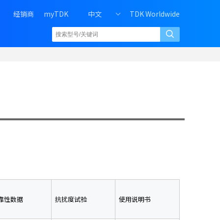
H
经销商
myTDK
中文
TDK Worldwide
e
a
d
e
r
r
i
g
h
t
m
e
n
u
o
f
P
靠性数据
抗扰度试验
使用说明书
C