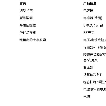
首页
产品信息
选型指南
电容器
型号搜索
电感器(线圈)
特性值搜索
EMC对策产品
替代品搜索
RF产品
经销商的库存搜索
电压/电流/过
传感器和传感
陶瓷开关和加热
器/麦克风
变压器
铁氧体和附件
噪音抑制/磁性
电波暗室和电
电源