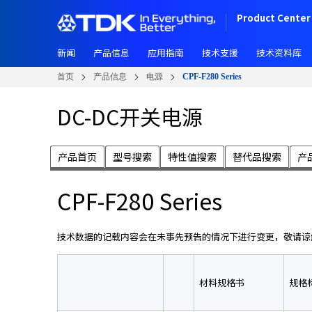
跳
Product Center 
转
到
新闻
产品信息
应用指南
技术支援
技术资料库
主
要
首页
产品信息
电源
CPF-F280 Series
内
容
DC-DC开关电源
产品首页
型号搜索
特性值搜索
替代品搜索
产
CPF-F280 Series
技术数据的记载内容会在未事先预告的情况下进行变更，敬请谅
材料规格书
规格