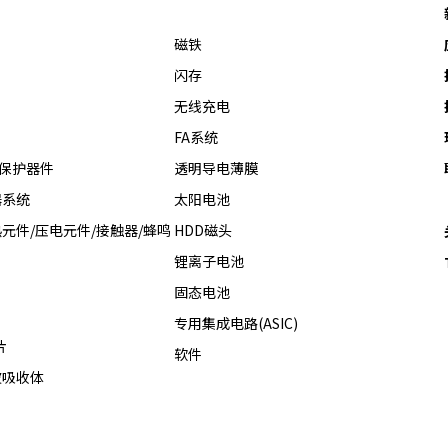
磁铁
闪存
无线充电
FA系统
热保护器件
透明导电薄膜
器系统
太阳电池
元件/压电元件/接触器/蜂鸣
HDD磁头
锂离子电池
固态电池
专用集成电路(ASIC)
片
软件
波吸收体