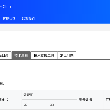
- China
环境认证
联系我们
品目录
技术注释
技术支援工具
常见问题
解。
外观图
标准书
型号数据
可
2D
3D