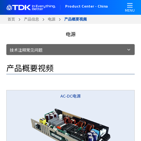
跳
Product Center - China
转
MENU
到
首页
产品信息
电源
产品概要视频
主
要
电源
内
容
技术注释常见问题
产品概要视频
AC-DC电源