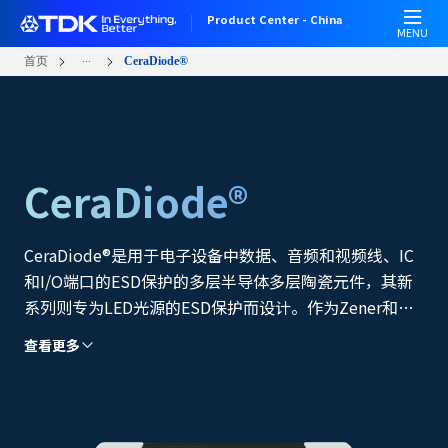
跳
Product Center - China
转
MENU
到
...
首页
CeraDiode®
主
要
内
容
CeraDiode®
CeraDiode®是用于电子设备中数据、音频和视频线、IC
和I/O端口的ESD保护的多层半导体多层陶瓷元件，其新
系列则专为LED光源的ESD保护而设计。作为Zener和
TVS二极管等基于硅的半导体保护设备的替代品，
查看更多
CeraDiode具有明显技术优势，且在很多情况下可直接替
代半导体二极管。产品系列包括单元件和元件阵列。