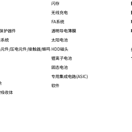
闪存
无线充电
FA系统
热保护器件
透明导电薄膜
器系统
太阳电池
元件/压电元件/接触器/蜂鸣
HDD磁头
锂离子电池
固态电池
专用集成电路(ASIC)
片
软件
波吸收体