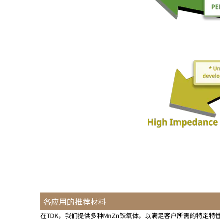
e
s
s
i
b
i
l
i
t
y
s
c
r
e
e
n
r
e
a
各应用的推荐材料
d
在TDK，我们提供多种MnZn铁氧体，以满足客户所需的特定
e