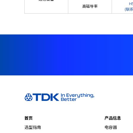
A
H
高磁导率
c
(联
c
e
s
s
i
b
i
l
i
t
y
s
c
r
e
e
首页
产品信息
n
r
选型指南
电容器
e