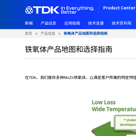
W
跳
Product Center 
e
转
l
到
c
新闻
产品信息
应用指南
技术支援
技术资料库
主
o
要
首页
产品信息
铁氧体产品地图和选择指南
m
内
e
容
铁氧体产品地图和选择指南
t
o
A
l
l
在TDK，我们提供多种MnZn铁氧体，以满足客户所需的特定
i
n
O
n
e
A
c
c