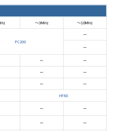
Hz
～3MHz
～10MHz
ー
PC200
ー
ー
ー
ー
ー
ー
ー
ー
ー
ー
HF60
ー
ー
ー
ー
ー
ー