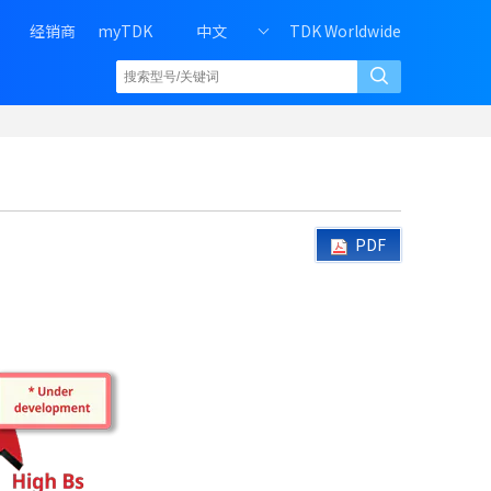
H
经销商
myTDK
中文
TDK Worldwide
e
a
d
e
r
r
i
g
h
PDF
t
m
e
n
u
o
f
P
C