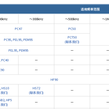
适用频率范围
0kHz
～300kHz
～500kHz
～1M
PC47
PC50
PCT50
PC95, PEL95, PEM95
(联系我们)
PEL95, PEM95
ー
, PC40
ー
ー
C90
ー
ー
HF90
, HS10
HS72
ー
系我们)
(联系我们)
5B2, HP5
ー
ー
系我们)