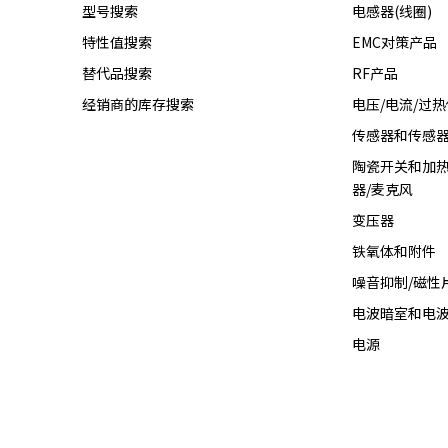
型号搜索
电感器(线圈)
a
特性值搜索
EMC对策产品
d
e
替代品搜索
RF产品
r
经销商的库存搜索
电压/电流/过
,
p
传感器和传感
r
陶瓷开关和加热
e
器/麦克风
s
变压器
s
"
铁氧体和附件
C
噪音抑制/磁性
t
r
电波暗室和电
l
电源
+
/
"
.
T