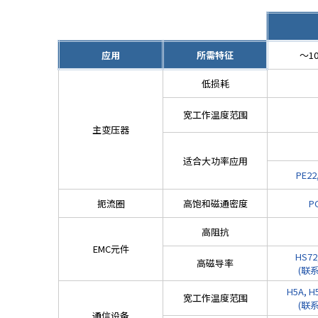
r
.
T
应用
所需特征
～10
o
s
低损耗
t
a
宽工作温度范围
r
主变压器
t
t
适合大功率应用
h
PE22
e
A
扼流圈
高饱和磁通密度
P
l
l
高阻抗
i
EMC元件
HS72
n
高磁导率
(联
O
H5A, H
n
宽工作温度范围
(联
e
通信设备