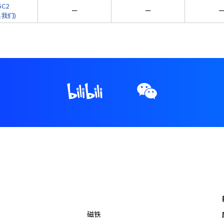
5C2
ー
ー
系我们)
磁铁