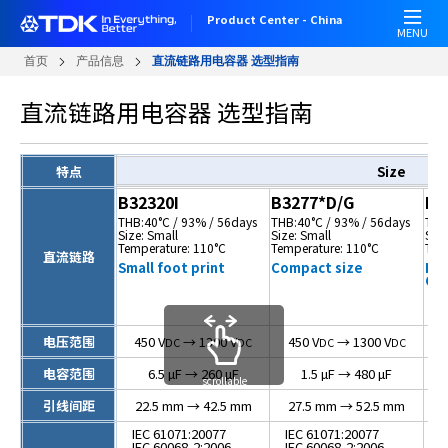
W
跳
Product Center - China
e
转
MENU
l
到
首页
产品信息
直流链路用电容器 选型指南
c
主
o
要
直流链路用电容器 选型指南
m
内
e
容
t
特点
o
B32320I
B3277*D/G
B3
A
THB:40°C / 93% / 56days
THB:40°C / 93% / 56days
THB
l
Size: Small
Size: Small
Size
Temperature: 110°C
Temperature: 110°C
Tem
l
直流链路
Small foot print
Compact size
Hig
i
Com
n
O
n
电压范围
450 V
→ 1300 V
450 V
→ 1300 V
DC
DC
DC
DC
e
电容范围
6.5 µF → 260 µF
1.5 µF → 480 µF
scrollable
A
c
引线间距
22.5 mm → 42.5 mm
27.5 mm → 52.5 mm
c
IEC 61071:20077
IEC 61071:20077
I
IEC 60068-2:2006
IEC 60068-2:2006
I