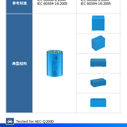
e
参考标准
IEC 60384-16:2005
IEC 60384-16:2005
I
s
s
i
b
i
l
i
t
y
s
典型结构
c
r
e
e
n
r
e
a
d
Tested for AEC-Q200D
e