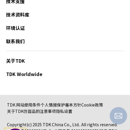
技术支援
A
c
技术资料库
c
e
环境认证
s
s
联系我们
i
b
i
l
关于TDK
i
t
TDK Worldwide
y
s
c
r
e
TDK 网站使用条件
个人情报保护基本方针
Cookie政策
e
关于TDK仿冒品的注意事项
隐私设置
n
r
Copyright(c) 2025 TDK China Co., Ltd.. All rights reserved.
e