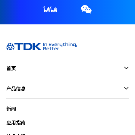
r
.
T
o
s
t
a
r
t
t
首页
h
e
A
产品信息
l
l
i
新闻
n
O
应用指南
n
e