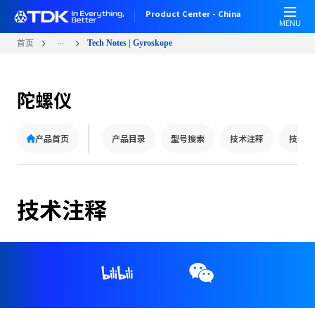
跳
Product Center - China
转
MENU
到
...
首页
Tech Notes | Gyroskope
主
要
内
陀螺仪
容
产品首页
产品目录
型号搜索
技术注释
技术支
技术注释