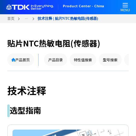
跳
Product Center - China
转
MENU
到
...
首页
技术注释 | 贴片NTC热敏电阻(传感器)
主
要
内
贴片NTC热敏电阻(传感器)
容
产品首页
产品目录
特性值搜索
型号搜索
替代
技术注释
选型指南