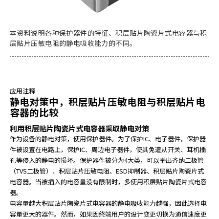
e
s
s
本资料说明各种保护器件的特征、积层贴片陶瓷片式电容器与积
i
层贴片压敏电阻的静电吸收能力的不同。
b
i
l
i
t
应用注释
y
静电对策中，积层贴片压敏电阻与积层贴片电
s
容器的比较
c
利用积层贴片陶瓷片式电容器采取静电对策
r
作为设备的静电对策，使用保护器件。为了保护IC、电子器件，保护器
e
件被设置在电路上，保护IC、周边电子器件，使其免遭从开关、耳机插
e
孔等侵入的静电的损坏。保护器件被分为4大类，可以举出齐纳二极管
n
（TVS二极管）、积层贴片压敏电阻、ESD抑制器、积层贴片陶瓷片式
r
电容器。当被插入的电容量没有限制时，多使用积层贴片陶瓷片式电容
e
器。
a
电容量越大积层贴片陶瓷片式电容器的静电吸收能力越强，因此选择电
d
容量更大的器件。然而，如果因终端用户的设计变更切换为通信速度更
e