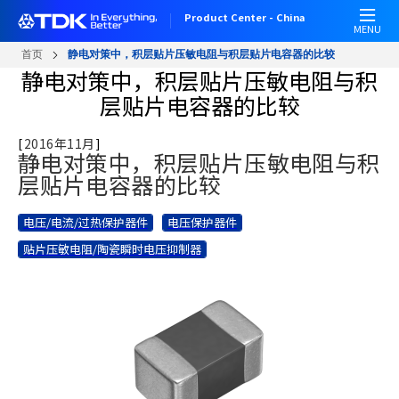
W
跳
Product Center - China
e
转
MENU
l
到
首页
静电对策中，积层贴片压敏电阻与积层贴片电容器的比较
c
主
静电对策中，积层贴片压敏电阻与积
o
要
层贴片电容器的比较
m
内
e
容
[
2016年11月
]
t
静电对策中，积层贴片压敏电阻与积
o
层贴片电容器的比较
A
l
电压/电流/过热保护器件
电压保护器件
l
i
贴片压敏电阻/陶瓷瞬时电压抑制器
n
O
n
e
A
c
c