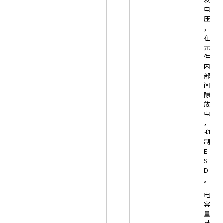
电
压
，
在
元
件
内
部
间
隙
放
电
，
抑
制
E
S
D
。
电
容
量
范