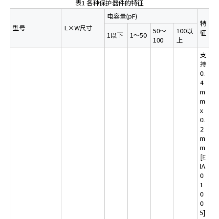
表1 各种保护器件的特征
A
c
电容量(pF)
特
c
型号
L×W尺寸
50～
100以
征
1以下
1～50
e
100
上
s
支
s
持
i
0.
b
4
i
m
l
m
x
i
0.
t
2
y
m
s
m
c
[E
r
IA
0
e
1
e
0
n
0
r
5]
e