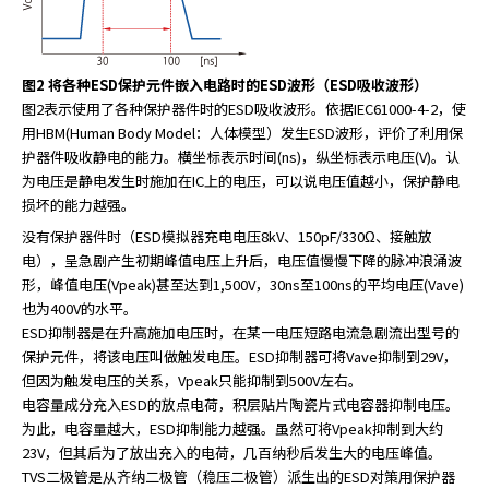
图2 将各种ESD保护元件嵌入电路时的ESD波形（ESD吸收波形）
图2表示使用了各种保护器件时的ESD吸收波形。依据IEC61000-4-2，使
用HBM(Human Body Model：人体模型）发生ESD波形，评价了利用保
护器件吸收静电的能力。横坐标表示时间(ns)，纵坐标表示电压(V)。认
为电压是静电发生时施加在IC上的电压，可以说电压值越小，保护静电
损坏的能力越强。
没有保护器件时（ESD模拟器充电电压8kV、150pF/330Ω、接触放
电），呈急剧产生初期峰值电压上升后，电压值慢慢下降的脉冲浪涌波
形，峰值电压(Vpeak)甚至达到1,500V，30ns至100ns的平均电压(Vave)
也为400V的水平。
ESD抑制器是在升高施加电压时，在某一电压短路电流急剧流出型号的
保护元件，将该电压叫做触发电压。ESD抑制器可将Vave抑制到29V，
但因为触发电压的关系，Vpeak只能抑制到500V左右。
电容量成分充入ESD的放点电荷，积层贴片陶瓷片式电容器抑制电压。
为此，电容量越大，ESD抑制能力越强。虽然可将Vpeak抑制到大约
23V，但其后为了放出充入的电荷，几百纳秒后发生大的电压峰值。
TVS二极管是从齐纳二极管（稳压二极管）派生出的ESD对策用保护器