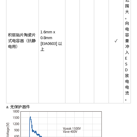
围
大
。
向
电
1.6mm x
积层贴片陶瓷片
容
0.8mm
式电容器（抗静
✓
量
[EIA0603] 以
电用）
冲
上
入
E
S
D
放
电
电
流
。
a. 无保护器件