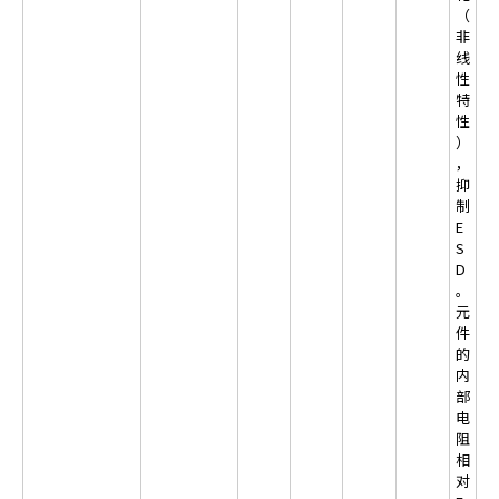
h
（
非
i
线
s
性
s
特
h
性
o
）
r
，
抑
t
制
c
E
u
S
t
D
a
。
c
元
件
t
的
i
内
v
部
a
电
t
阻
e
相
s
对