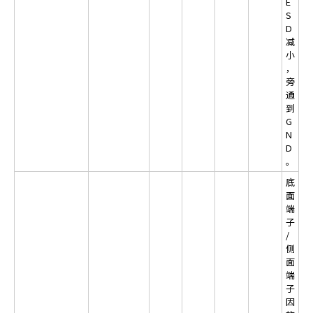
E
t
S
h
D
e
减
s
小
c
，
r
旁
通
e
到
e
G
n
N
r
D
e
。
a
底
d
面
e
端
r
子
t
/
侧
o
面
h
端
e
子
l
因
p