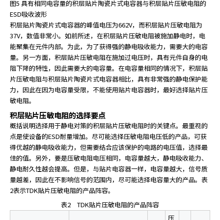
图5 具有相同电容量的积层贴片陶瓷片式电容器与积层贴片压敏电阻的
ESD吸收波形
积层贴片陶瓷片式电容器的峰值电压为662V，而积层贴片压敏电阻为
37V，数值非常小。如前所述，在积层贴片压敏电阻被施加静电时，电
能聚集在元件内部。为此，为了获得强的静电吸收能力，需要大的电容
量。另一方面，积层贴片压敏电阻在施加过电压时，具有元件自身的电
阻下降的特性，因此需要大的电容量。在电容量相同的情况下，积层贴
片压敏电阻与积层贴片陶瓷片式电容器相比，具有非常强的静电保护能
力，因此在因为电容量受限，不能使用贴片电容器时，最好选择贴片压
敏电阻。
积层贴片压敏电阻的选择要点
概括说明选择用于静电对策的积层贴片压敏电阻时的关键点。最重视的
点是使设备的ESD耐量增加。尽可能选择压敏电阻电压低的产品，可获
得优越的静电吸收能力，但需要结合应该保护的电路的电压值，选择最
佳的值。另外，要是压敏电阻电压相同，电容量越大，静电吸收能力、
静电耐久性越会提高。但是，与贴片电容器一样，电容量越大，信号质
量越差，因此在不影响信号的范围内，尽可能选择电容量大的产品。表
2表示TDK贴片压敏电阻的产品阵容。
表2 TDK贴片压敏电阻的产品阵容
压