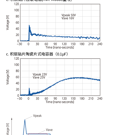
c. 积层贴片陶瓷片式电容器（0.1μF）