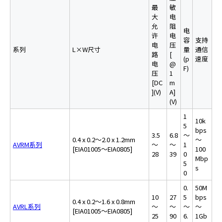
最
敏
大
电
允
阻
电
许
电
容
支持
电
压
系列
L×W尺寸
量
通信
路
[
(p
速度
电
@
F)
压
1
[DC
m
](V)
A]
(V)
1
10k
5
bps
3.5
6.8
～
0.4 x 0.2～2.0 x 1.2mm
～
AVRM系列
～
～
1
[EIA01005～EIA0805]
100
28
39
0
Mbp
5
s
0
0.
50M
10
27
5
bps
0.4 x 0.2～1.6 x 0.8mm
AVRL系列
～
～
～
～
[EIA01005～EIA0805]
25
90
6.
1Gb