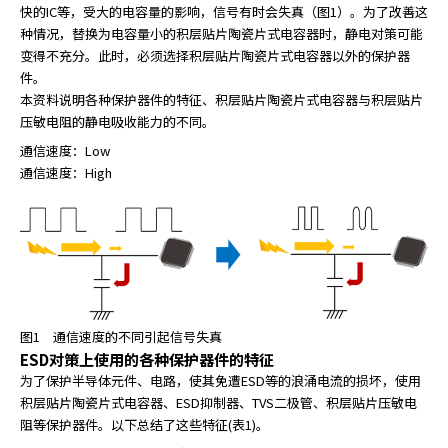
快的IC等，受大的电容量的影响，信号有时会失真（图1）。为了改善这
r
种情况，替换为电容量小的积层贴片陶瓷片式电容器时，静电对策可能
.
变得不充分。此时，必须选择积层贴片陶瓷片式电容器以外的保护器
T
件。
o
本资料说明各种保护器件的特征、积层贴片陶瓷片式电容器与积层贴片
s
压敏电阻的静电吸收能力的不同。
t
a
通信速度：Low
r
通信速度：High
t
t
h
e
A
l
l
图1 通信速度的不同引起信号失真
i
ESD对策上使用的各种保护器件的特征
n
为了保护半导体元件、电路，使其免遭ESD等的浪涌电流的损坏，使用
O
积层贴片陶瓷片式电容器、ESD抑制器、TVS二极管、积层贴片压敏电
n
阻等保护器件。以下总结了这些特征(表1)。
e