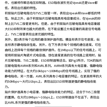
件，也被称作瞬态电压抑制器。ESD吸收波形无论Vpeak还是Vave都
低，表现出优越的特性。
积层贴片压敏电阻也与TVS二极管一样，表现出Vpeak和Vave都低的特
性。除此之外，由于积层贴片压敏电阻具有电容量成分，在Vpeak的抑
制上比TVS二极管更有利。但是，由于积层贴片压敏电阻具有电容量越
大ESD抑制效果也越大的趋势，在不能设置过大电容量的高速信号电路
上，TVS二极管表现出更优越的特性。
另外，图3表示每个应用的最佳保护器件图。横坐标表示信号速度，纵
坐标表示静电吸收性能。另外，在下方表示每个规格的通信速度。可在
曲线上选择每个规格的最佳保护器件。在1Mbps以下的信号线路上，可
使用积层贴片陶瓷片式电容器。想在速度更高的信号线路上使用时，贴
片压敏电阻、TVS二极管、ESD抑制器等适合。如Fig3所示，TDK的贴片
压敏电阻有AVRM系列和AVRL系列。AVRM系列具有大电容量、强静电吸
收能力的特征，在大约10kbps～100Mbps的信号线路上，实现了强的
静电吸收。另一方面，AVRL系列具有小电容量的特征，在更高频率的大
约50Mbps～大约1Gbps上，表现出比ESD抑制器更强的静电吸收能
力。
贴片保护器具有小电容量、强静电吸收能力的特征，适合于TVS二极管
的置换。在大约10Mbps～1Gbps上，ESD抑制器自不在话下，表现出
比AVRL系列更强的静电吸收能力。