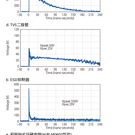
d. TVS二极管
b. ESD抑制器
e. 积层贴片压敏电阻(AVR-M0603型号)