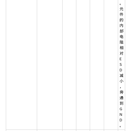
。
c
元
t
件
w
的
i
内
t
部
h
电
t
阻
相
h
对
e
E
c
S
o
D
n
减
t
小
，
e
旁
n
通
t
到
.
G
N
D
。