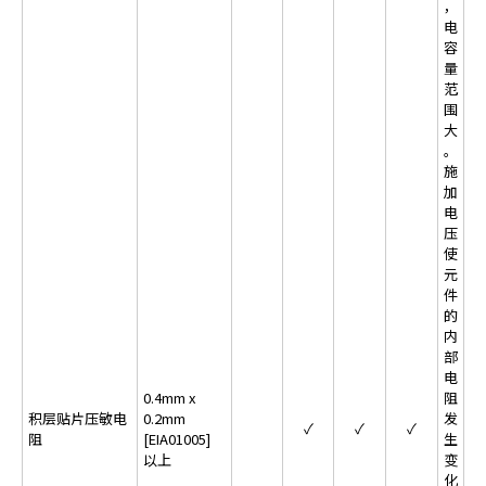
，
a
电
d
容
量
e
范
r
围
,
大
p
。
r
施
e
加
电
s
压
s
使
"
元
C
件
t
的
r
内
部
l
电
+
0.4mm x
阻
/
积层贴片压敏电
0.2mm
发
✓
✓
✓
"
阻
[EIA01005]
生
.
以上
变
T
化