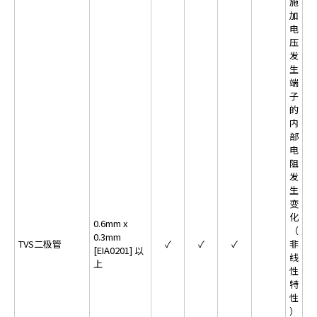
施
y
加
电
o
压
u
发
n
生
a
端
v
子
i
的
g
内
部
a
电
t
阻
e
发
a
生
n
变
d
化
0.6mm x
（
i
0.3mm
TVS二极管
✓
✓
✓
非
n
[EIA0201] 以
线
t
上
性
e
特
r
性
a
）