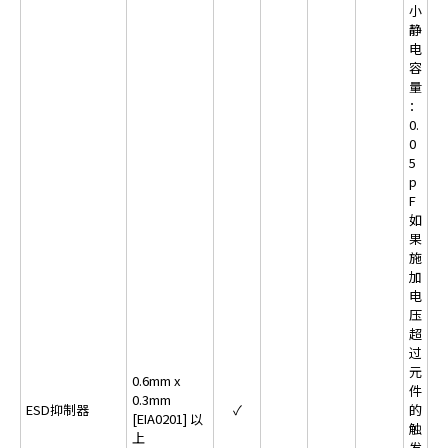
小
静
电
容
量
：
0.
0
5
p
F
如
果
施
加
电
压
超
过
元
0.6mm x
件
0.3mm
ESD抑制器
✓
的
[EIA0201] 以
触
上
发