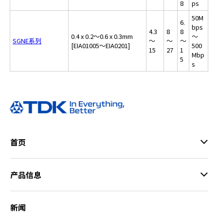
8
ps
50M
6.
bps
4.3
8
8
0.4 x 0.2～0.6 x 0.3mm
～
SGNE系列
～
～
～
[EIA01005～EIA0201]
500
15
27
1
Mbp
5
s
首页
产品信息
新闻