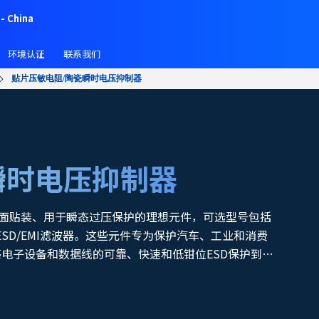
- China
环境认证
联系我们
贴片压敏电阻/陶瓷瞬时电压抑制器
瞬时电压抑制器
是可表面贴装、用于瞬态过压保护的理想元件，可选型号包括
阵列和ESD/EMI滤波器。这些元件专为保护汽车、工业和消费
电子设备和数据线的可靠、快速和低钳位ESD保护到用
I滤波器集ESD保护和EMI滤波功能（如手机的音频线或