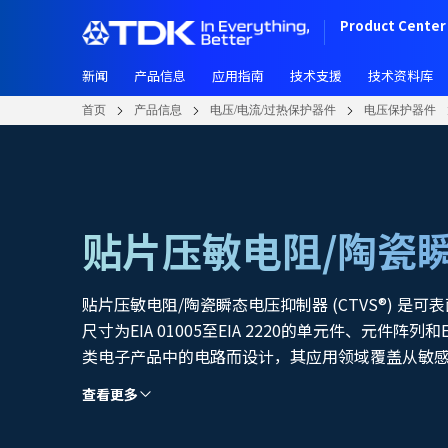
跳
Product Center 
转
到
新闻
产品信息
应用指南
技术支援
技术资料库
主
要
首页
产品信息
电压/电流/过热保护器件
电压保护器件
内
容
贴片压敏电阻/陶瓷
贴片压敏电阻/陶瓷瞬态电压抑制器 (CTVS®) 
尺寸为EIA 01005至EIA 2220的单元件、元件
类电子产品中的电路而设计，其应用领域覆盖从敏感
于防止严重电子瞬态的高能量吸收。其中，ESD/EM
查看更多
高速汽车总线系统）于一身。