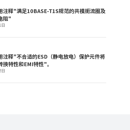
注释"满足10BASE-T1S规范的共模扼流圈及
电阻"
1日
用注释"不合适的ESD（静电放电）保护元件将
转换特性和EMI特性"。
2日