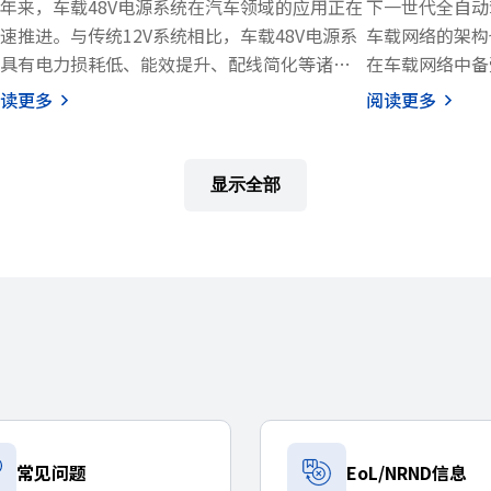
年来，车载48V电源系统在汽车领域的应用正在
下一世代全自动
速推进。与传统12V系统相比，车载48V电源系
车载网络的架构
具有电力损耗低、能效提升、配线简化等诸多
在车载网络中备受
势，有助于降低环境负荷。作为支持下一代汽
T1（100 Mbps
读更多
阅读更多
电动化和高性能化的重要技术，车载48V电源系
（其规格由 OPE
的普及正在不断普及。
来。最近，这种车
而，车载48V电源系统的高电压容易导致噪声水
T1S（10 M
显示全部
升高，因此噪声控制和EMC对策变得比以往更
受关注。
重要。如果EMC措施不足，可能导致车载电子
下面本文将为您介绍
备误动作或可靠性下降，因此有效的噪声控制
共模电感和片式
EMC对策至关重要。
解决方案指南将介绍车载48V电源系统在噪声控
与EMC对策方面的最新案例，包括在车载48V电
线的DC/DC转换器中应用我司噪声对策元件的
MI抑制实践。如果您在车载48V电源系统的噪声
制或EMC对策方面遇到噪声问题，欢迎参考本
南。
常见问题
EoL/NRND信息