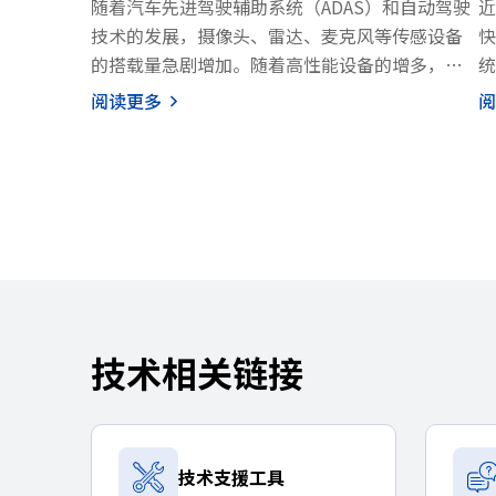
随着汽车先进驾驶辅助系统（ADAS）和自动驾驶
近
技术的发展，摄像头、雷达、麦克风等传感设备
快
的搭载量急剧增加。随着高性能设备的增多，一
统
级供应商面临着“高可靠性”、为实现小型化的
优
阅读更多
阅
“电路板面积缩减”以及“降低成本”三大课
车
题。在高性能化过程中，尤其是防护静电（ESD）
统
成为影响车载通信稳定性的关键因素。
然
为满足这些需求，TDK推出了面向车载通信的ESD
平
保护元件“贴片压敏电阻AVRH系列”，作为传统
加
TVS二极管的全新替代方案，实现了更小型化和更
设
高性能的ESD保护。
和
本
制
技术相关链接
源
E
控
指
技术支援工具