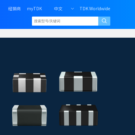
H
经销商
myTDK
中文
TDK Worldwide
e
a
d
e
r
r
i
g
h
t
m
e
n
u
o
f
P
C