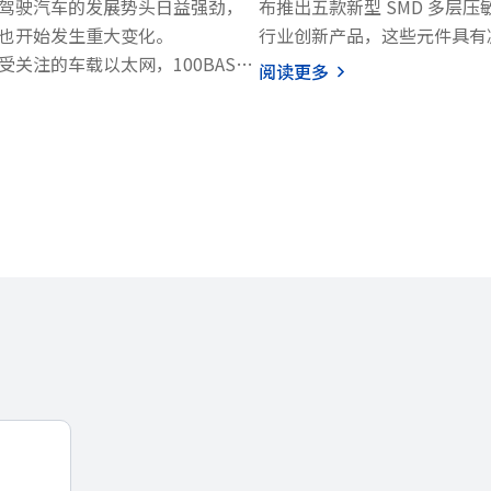
驾驶汽车的发展势头日益强劲，
布推出五款新型 SMD 多层压敏
也开始发生重大变化。
行业创新产品，这些元件具有减少
关注的车载以太网，100BASE-
的特点，同时满足严格的汽车
阅读更多
）和 1000BASE-T1（1 Gbps）
件是 TDK 新型 X 系列的
N Alliance 定义）正逐渐普及开
断扩展到汽车、工业和消费应
载以太网又新增了 10BASE-
对环保产品日益增长的需求，
bps），由于其具备多点接入功能而备
本吸引力的产品的商业要求，同
高可靠性和性能。
符合 OPEN Alliance 规范的
压敏电阻。