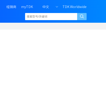
H
经销商
myTDK
中文
TDK Worldwide
e
a
d
e
r
r
i
g
h
t
m
e
n
u
o
f
P
C