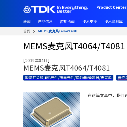
跳
Product Center 
转
到
新闻
产品信息
应用指南
技术支援
技术资料库
主
要
首页
MEMS麦克风T4064/T4081
内
容
MEMS麦克风T4064/T4081
[
2019年04月
]
MEMS麦克风T4064/T4081
陶瓷开关和加热元件/压电元件/接触器/蜂鸣器/麦克风
麦克
在这篇文章中，我们讨