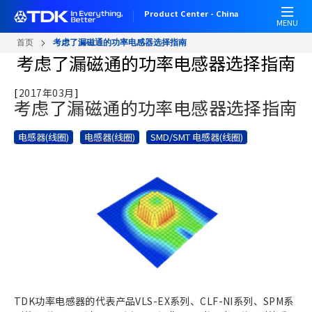
W
跳
Product Center - China
e
转
MENU
l
到
首页
考虑了漏磁通的功率电感器选择指南
c
主
考虑了漏磁通的功率电感器选择指南
o
要
m
内
[
2017年03月
]
e
容
考虑了漏磁通的功率电感器选择指南
t
o
电感器(线圈)
电感器(线圈)
SMD/SMT 电感器(线圈)
A
l
l
i
n
O
n
e
A
c
c
TDK功率电感器的代表产品VLS-EX系列、CLF-NI系列、SPM系