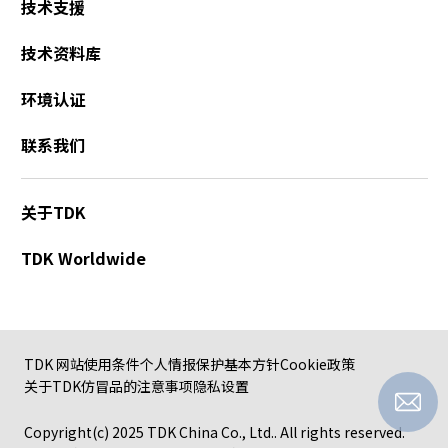
技术支援
r
.
技术资料库
T
o
环境认证
s
t
联系我们
a
r
t
关于TDK
t
h
TDK Worldwide
e
A
l
l
i
TDK 网站使用条件
个人情报保护基本方针
Cookie政策
n
关于TDK仿冒品的注意事项
隐私设置
O
n
Copyright(c) 2025 TDK China Co., Ltd.. All rights reserved.
e