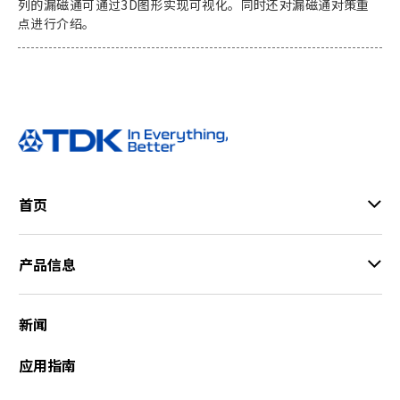
e
列的漏磁通可通过3D图形实现可视化。同时还对漏磁通对策重
s
点进行介绍。
s
i
b
i
l
i
t
y
s
首页
c
r
e
产品信息
e
n
r
新闻
e
a
应用指南
d
e