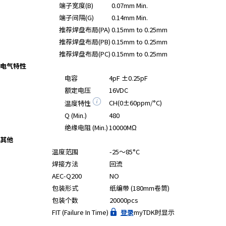
端子宽度(B)
0.07mm Min.
端子间隔(G)
0.14mm Min.
推荐焊盘布局(PA)
0.15mm to 0.25mm
推荐焊盘布局(PB)
0.15mm to 0.25mm
推荐焊盘布局(PC)
0.15mm to 0.25mm
电气特性
电容
4pF ±0.25pF
额定电压
16VDC
CH(0±60ppm/°C)
温度特性
Q (Min.)
480
绝缘电阻 (Min.)
10000MΩ
其他
温度范围
-25～85°C
焊接方法
回流
AEC-Q200
NO
包装形式
纸编带 (180mm卷筒)
包装个数
20000pcs
FIT (Failure In Time)
登录
myTDK时显示