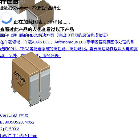
特性图
此数据仅供参考，不保证产品特性。
正在加载图表，请稍候......
查看过此产品的人也查看过以下产品
面向电源电路的MLCC解决方案（输出电容器的最佳构成验证）
在车载领域，车载ADAS ECU、Autonomous ECU等伴随着高度图像处理的系
统的CPU、FPGA等随着系统的高性能、高功能化，需要高速动作以及大电流驱
动。 另外，在ICT领域，服务器等...
CeraLink电容器
B58035U5205M052
2 μF, 500 V
LxWxT=7.4x6x9.1 mm