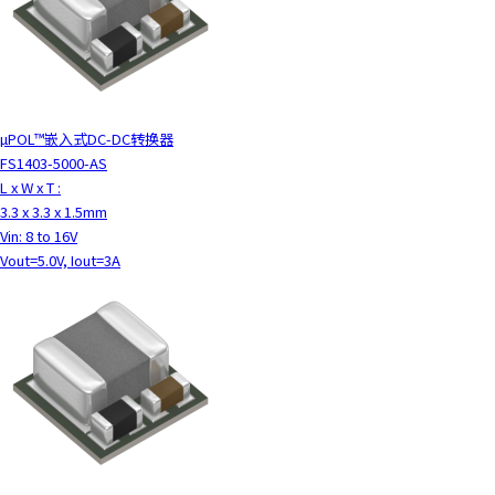
µPOL™嵌入式DC-DC转换器
FS1403-5000-AS
L x W x T :
3.3 x 3.3 x 1.5mm
Vin: 8 to 16V
Vout=5.0V, Iout=3A