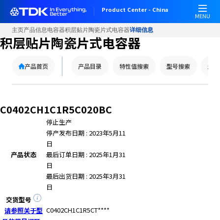
W
Product Center - China
e
MENU
l
主页
产品信息
电容器
积层贴片陶瓷片式电容器
详细信息
c
积层贴片陶瓷片式电容器
o
m
产品首页
产品目录
特性值搜索
型号搜索
型号
e
t
o
A
C0402CH1C1R5C020BC
l
停止生产
l
停产发布日期 : 2023年5月11
i
日
n
产品状态
最后订单日期 : 2025年1月31
O
日
n
最后出货日期 : 2025年3月31
e
日
A
c
交货型号
c
C0402CH1C1R5CT****
请参照关于型