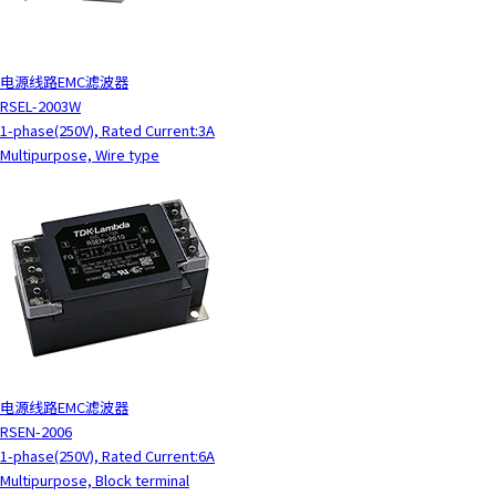
电源线路EMC滤波器
RSEL-2003W
1-phase(250V), Rated Current:3A
Multipurpose, Wire type
电源线路EMC滤波器
RSEN-2006
1-phase(250V), Rated Current:6A
Multipurpose, Block terminal