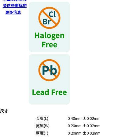
r
关这些图标的
.
更多信息
T
o
s
t
a
r
t
t
h
e
A
l
l
i
尺寸
n
长度(L)
0.40mm ±0.02mm
O
宽度(W)
0.20mm ±0.02mm
n
e
厚度(T)
0.20mm ±0.02mm