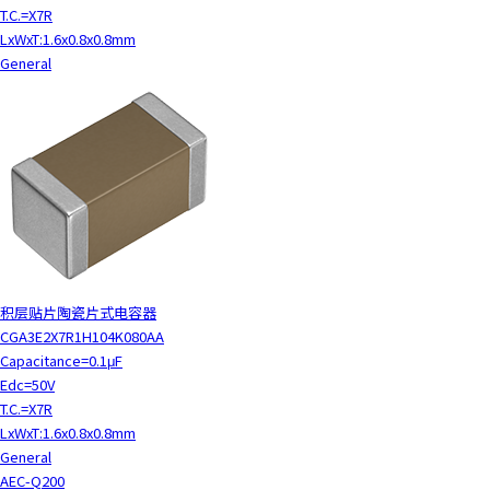
c
T.C.=X7R
t
LxWxT:1.6x0.8x0.8mm
w
General
i
t
h
t
h
e
c
o
n
t
积层贴片陶瓷片式电容器
e
CGA3E2X7R1H104K080AA
n
Capacitance=0.1μF
t
Edc=50V
.
T.C.=X7R
LxWxT:1.6x0.8x0.8mm
General
AEC-Q200