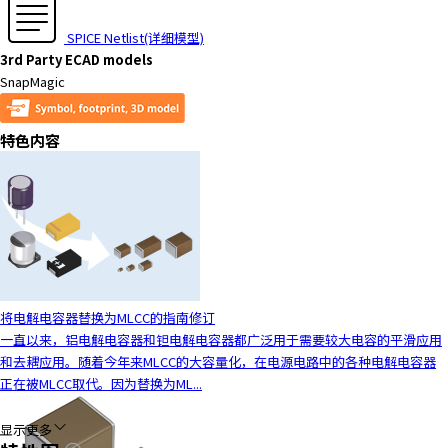
t
h
SPICE Netlist(详细模型)
e
3rd Party ECAD models
s
SnapMagic
c
r
e
特色内容
e
n
r
e
a
d
e
r
将电解电容器替换为MLCC的指南修订
t
一直以来，铝电解电容器和钽电解电容器都广泛用于需要较大电容的平滑应用
o
和去耦应用。随着今年来MLCC的大容量化，在电源电路中的各种电解电容器
h
正在被MLCC取代。因为替换为ML...
e
l
显示更多
p