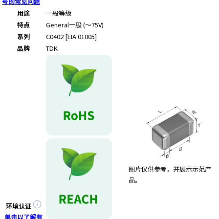
e
号的常见问题
s
用途
一般等级
s
特点
General
一般 (～75V)
i
系列
C0402 [EIA 01005]
b
品牌
TDK
i
l
i
t
y
s
c
r
e
e
n
图片仅供参考，并展示示范产
r
品。
e
a
d
环境认证
e
单击以了解有