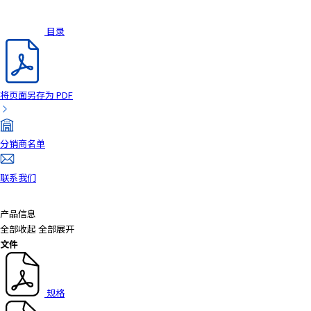
a
d
目录
e
r
,
p
将页面另存为 PDF
r
e
s
分销商名单
s
"
联系我们
C
t
r
产品信息
l
全部收起
全部展开
+
文件
/
"
.
规格
T