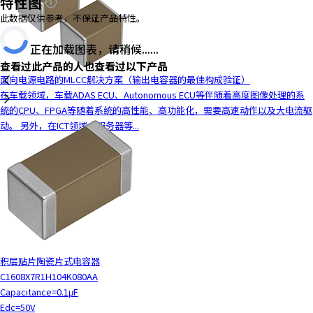
特性图
y
此数据仅供参考，不保证产品特性。
o
u
正在加载图表，请稍候......
n
查看过此产品的人也查看过以下产品
a
面向电源电路的MLCC解决方案（输出电容器的最佳构成验证）
v
在车载领域，车载ADAS ECU、Autonomous ECU等伴随着高度图像处理的系
i
统的CPU、FPGA等随着系统的高性能、高功能化，需要高速动作以及大电流驱
g
动。 另外，在ICT领域，服务器等...
a
t
e
a
n
d
i
n
t
积层贴片陶瓷片式电容器
e
C1608X7R1H104K080AA
r
Capacitance=0.1μF
a
Edc=50V