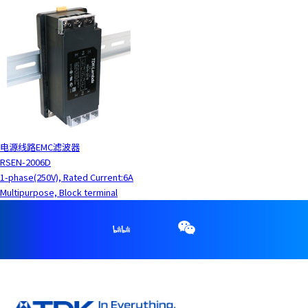
电源线路EMC滤波器
RSEN-2006D
1-phase(250V), Rated Current:6A
Multipurpose, Block terminal