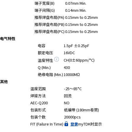
A
端子宽度(B)
0.07mm Min.
c
端子间隔(G)
0.14mm Min.
c
推荐焊盘布局(PA)
0.15mm to 0.25mm
e
推荐焊盘布局(PB)
0.15mm to 0.25mm
s
推荐焊盘布局(PC)
0.15mm to 0.25mm
s
电气特性
i
电容
1.5pF ±0.25pF
b
额定电压
16VDC
i
CH(0±60ppm/°C)
温度特性
l
i
Q (Min.)
430
t
绝缘电阻 (Min.)
10000MΩ
y
其他
s
温度范围
-25～85°C
c
焊接方法
回流
r
AEC-Q200
NO
e
包装形式
纸编带 (180mm卷筒)
e
包装个数
20000pcs
n
FIT (Failure In Time)
登录
myTDK时显示
r
e