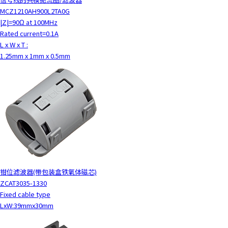
MCZ1210AH900L2TA0G
|Z|=90Ω at 100MHz
Rated current=0.1A
L x W x T :
1.25mm x 1mm x 0.5mm
钳位滤波器(带包装盒铁氧体磁芯)
ZCAT3035-1330
Fixed cable type
LxW:39mmx30mm