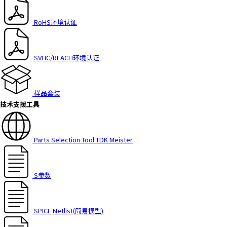
h
i
RoHS环境认证
s
s
h
SVHC/REACH环境认证
o
r
t
样品套装
c
技术支援工具
u
t
a
Parts Selection Tool TDK Meister
c
t
i
v
S参数
a
t
e
SPICE Netlist(简易模型)
s