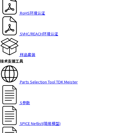
h
i
RoHS环境认证
s
s
h
SVHC/REACH环境认证
o
r
t
样品套装
c
技术支援工具
u
t
a
Parts Selection Tool TDK Meister
c
t
i
v
S参数
a
t
e
SPICE Netlist(简易模型)
s