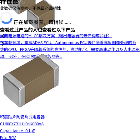
特性图
y
此数据仅供参考，不保证产品特性。
o
u
正在加载图表，请稍候......
n
查看过此产品的人也查看过以下产品
a
面向电源电路的MLCC解决方案（输出电容器的最佳构成验证）
v
在车载领域，车载ADAS ECU、Autonomous ECU等伴随着高度图像处理的系
i
统的CPU、FPGA等随着系统的高性能、高功能化，需要高速动作以及大电流驱
g
动。 另外，在ICT领域，服务器等...
a
t
e
a
n
d
i
n
t
积层贴片陶瓷片式电容器
e
C1608X7R1H104K080AA
r
Capacitance=0.1μF
a
Edc=50V