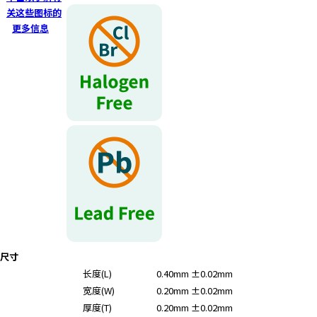
r
关这些图标的
.
更多信息
T
o
s
t
a
r
t
t
h
e
A
l
l
i
尺寸
n
长度(L)
0.40mm ±0.02mm
O
宽度(W)
0.20mm ±0.02mm
n
e
厚度(T)
0.20mm ±0.02mm