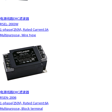
电源线路EMC滤波器
RSEL-2003W
1-phase(250V), Rated Current:3A
Multipurpose, Wire type
电源线路EMC滤波器
RSEN-2006
1-phase(250V), Rated Current:6A
Multipurpose, Block terminal