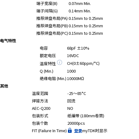
A
端子宽度(B)
0.07mm Min.
c
端子间隔(G)
0.14mm Min.
c
推荐焊盘布局(PA)
0.15mm to 0.25mm
e
推荐焊盘布局(PB)
0.15mm to 0.25mm
s
推荐焊盘布局(PC)
0.15mm to 0.25mm
s
电气特性
i
电容
68pF ±10%
b
额定电压
16VDC
i
CH(0±60ppm/°C)
温度特性
l
i
Q (Min.)
1000
t
绝缘电阻 (Min.)
10000MΩ
y
其他
s
温度范围
-25～85°C
c
焊接方法
回流
r
AEC-Q200
NO
e
包装形式
纸编带 (180mm卷筒)
e
包装个数
20000pcs
n
FIT (Failure In Time)
登录
myTDK时显示
r
e