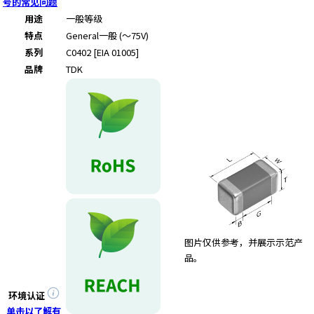
e
号的常见问题
s
用途
一般等级
s
特点
General
一般 (～75V)
i
系列
C0402 [EIA 01005]
b
品牌
TDK
i
l
i
t
y
s
c
r
e
e
n
图片仅供参考，并展示示范产
r
品。
e
a
d
环境认证
e
单击以了解有