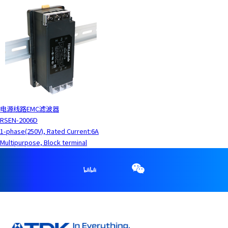
电源线路EMC滤波器
RSEN-2006D
1-phase(250V), Rated Current:6A
Multipurpose, Block terminal