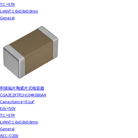
c
T.C.=X7R
t
LxWxT:1.6x0.8x0.8mm
w
General
i
t
h
t
h
e
c
o
n
t
积层贴片陶瓷片式电容器
e
CGA3E2X7R1H104K080AA
n
Capacitance=0.1μF
t
Edc=50V
.
T.C.=X7R
LxWxT:1.6x0.8x0.8mm
General
AEC-Q200