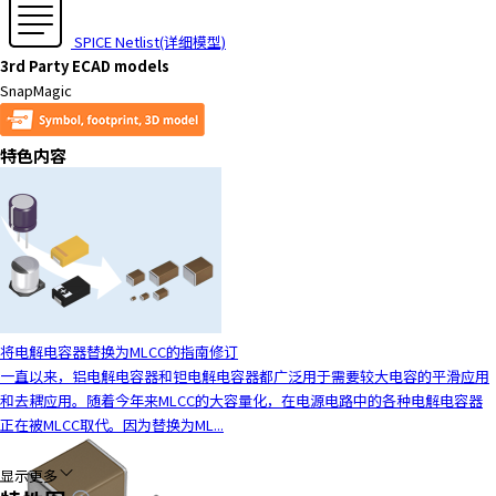
t
h
SPICE Netlist(详细模型)
e
3rd Party ECAD models
s
SnapMagic
c
r
e
特色内容
e
n
r
e
a
d
e
r
将电解电容器替换为MLCC的指南修订
t
一直以来，铝电解电容器和钽电解电容器都广泛用于需要较大电容的平滑应用
o
和去耦应用。随着今年来MLCC的大容量化，在电源电路中的各种电解电容器
h
正在被MLCC取代。因为替换为ML...
e
l
显示更多
p