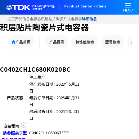
W
Product Center - China
e
MENU
l
主页
产品信息
电容器
积层贴片陶瓷片式电容器
详细信息
c
积层贴片陶瓷片式电容器
o
m
产品首页
产品目录
特性值搜索
型号搜索
型号
e
t
o
A
C0402CH1C680K020BC
l
停止生产
l
停产发布日期 : 2023年5月11
i
日
n
产品状态
最后订单日期 : 2025年1月31
O
日
n
最后出货日期 : 2025年3月31
e
日
A
c
交货型号
c
C0402CH1C680KT****
请参照关于型