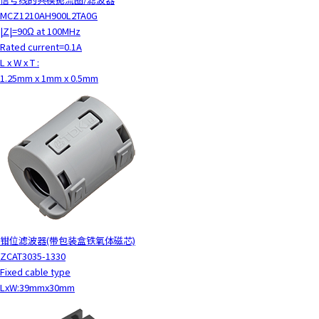
MCZ1210AH900L2TA0G
|Z|=90Ω at 100MHz
Rated current=0.1A
L x W x T :
1.25mm x 1mm x 0.5mm
钳位滤波器(带包装盒铁氧体磁芯)
ZCAT3035-1330
Fixed cable type
LxW:39mmx30mm