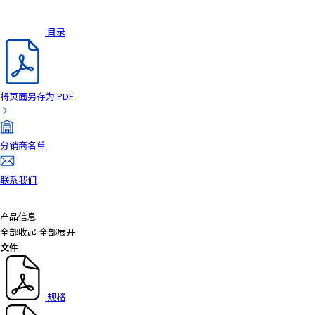
a
d
目录
e
r
,
p
将页面另存为 PDF
r
e
s
分销商名单
s
"
联系我们
C
t
r
产品信息
l
全部收起
全部展开
+
文件
/
"
.
规格
T