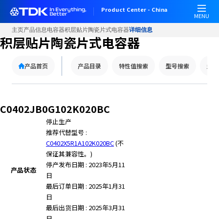
Product Center - China
MENU
主页
产品信息
电容器
积层贴片陶瓷片式电容器
详细信息
积层贴片陶瓷片式电容器
产品首页
产品目录
特性值搜索
型号搜索
型号
C0402JB0G102K020BC
停止生产
推荐代替型号 :
C0402X5R1A102K020BC
(不
保证其兼容性。)
停产发布日期 : 2023年5月11
产品状态
日
最后订单日期 : 2025年1月31
日
最后出货日期 : 2025年3月31
日