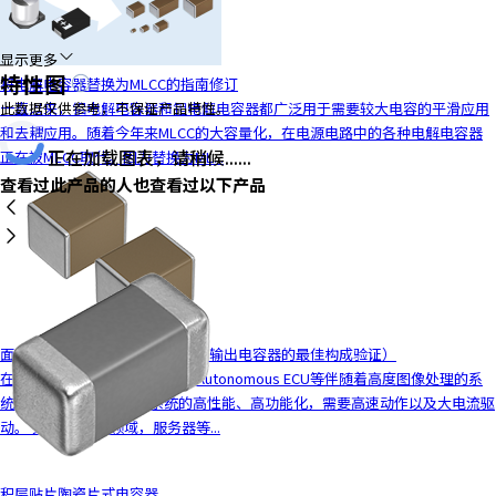
显示更多
特性图
将电解电容器替换为MLCC的指南修订
一直以来，铝电解电容器和钽电解电容器都广泛用于需要较大电容的平滑应用
此数据仅供参考，不保证产品特性。
和去耦应用。随着今年来MLCC的大容量化，在电源电路中的各种电解电容器
正在加载图表，请稍候......
正在被MLCC取代。因为替换为ML...
查看过此产品的人也查看过以下产品
面向电源电路的MLCC解决方案（输出电容器的最佳构成验证）
在车载领域，车载ADAS ECU、Autonomous ECU等伴随着高度图像处理的系
统的CPU、FPGA等随着系统的高性能、高功能化，需要高速动作以及大电流驱
动。 另外，在ICT领域，服务器等...
积层贴片陶瓷片式电容器