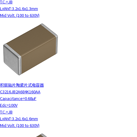
T.C.=JB
LxWxT:3.2x1.6x1.3mm
Mid Volt. (100 to 630V)
积层贴片陶瓷片式电容器
C3216JB2A684K160AA
Capacitance=0.68μF
Edc=100V
T.C.=JB
LxWxT:3.2x1.6x1.6mm
Mid Volt. (100 to 630V)