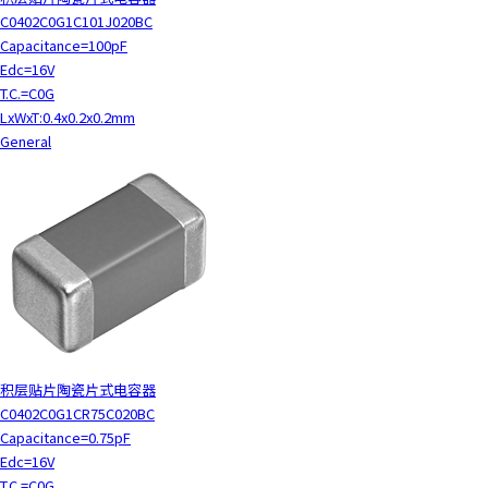
C0402C0G1C101J020BC
Capacitance=100pF
Edc=16V
T.C.=C0G
LxWxT:0.4x0.2x0.2mm
General
积层贴片陶瓷片式电容器
C0402C0G1CR75C020BC
Capacitance=0.75pF
Edc=16V
T.C.=C0G