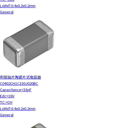
LxWxT:0.4x0.2x0.2mm
General
积层贴片陶瓷片式电容器
C0402CH1C330J020BC
Capacitance=33pF
Edc=16V
T.C.=CH
LxWxT:0.4x0.2x0.2mm
General