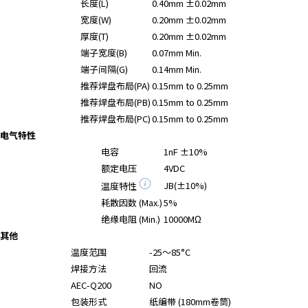
长度(L)
0.40mm ±0.02mm
宽度(W)
0.20mm ±0.02mm
厚度(T)
0.20mm ±0.02mm
端子宽度(B)
0.07mm Min.
端子间隔(G)
0.14mm Min.
推荐焊盘布局(PA)
0.15mm to 0.25mm
推荐焊盘布局(PB)
0.15mm to 0.25mm
推荐焊盘布局(PC)
0.15mm to 0.25mm
电气特性
电容
1nF ±10%
额定电压
4VDC
JB(±10%)
温度特性
耗散因数 (Max.)
5%
绝缘电阻 (Min.)
10000MΩ
其他
温度范围
-25～85°C
焊接方法
回流
AEC-Q200
NO
包装形式
纸编带 (180mm卷筒)