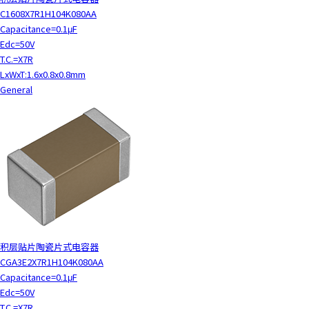
C1608X7R1H104K080AA
Capacitance=0.1μF
Edc=50V
T.C.=X7R
LxWxT:1.6x0.8x0.8mm
General
积层贴片陶瓷片式电容器
CGA3E2X7R1H104K080AA
Capacitance=0.1μF
Edc=50V
T.C.=X7R