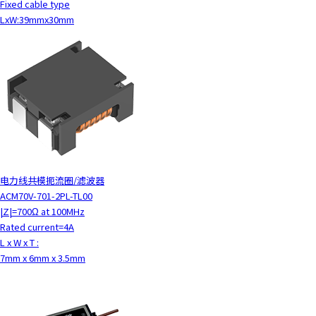
Fixed cable type
LxW:39mmx30mm
电力线共模扼流圈/滤波器
ACM70V-701-2PL-TL00
|Z|=700Ω at 100MHz
Rated current=4A
L x W x T :
7mm x 6mm x 3.5mm