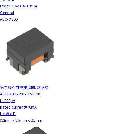
LxWxT:1.6x0.8x0.8mm
General
AEC-Q200
信号线的共模扼流圈/滤波器
ACT1210L-201-2P-TL00
L=200μH
Rated current=70mA
L x W x T :
3.2mm x 2.5mm x 2.5mm