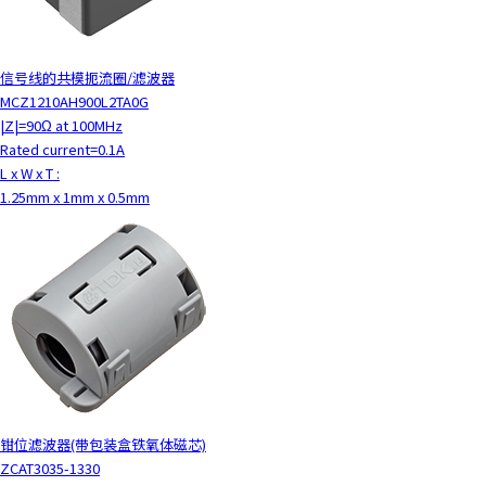
信号线的共模扼流圈/滤波器
MCZ1210AH900L2TA0G
|Z|=90Ω at 100MHz
Rated current=0.1A
L x W x T :
1.25mm x 1mm x 0.5mm
钳位滤波器(带包装盒铁氧体磁芯)
ZCAT3035-1330