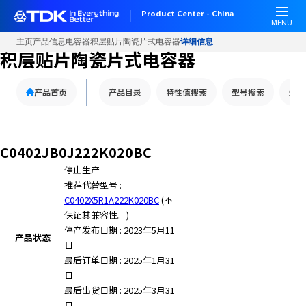
Product Center - China
MENU
主页
产品信息
电容器
积层贴片陶瓷片式电容器
详细信息
积层贴片陶瓷片式电容器
产品首页
产品目录
特性值搜索
型号搜索
型号
C0402JB0J222K020BC
停止生产
推荐代替型号 :
C0402X5R1A222K020BC
(不
保证其兼容性。)
停产发布日期 : 2023年5月11
产品状态
日
最后订单日期 : 2025年1月31
日
最后出货日期 : 2025年3月31
日