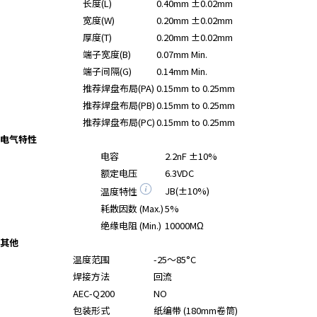
长度(L)
0.40mm ±0.02mm
宽度(W)
0.20mm ±0.02mm
厚度(T)
0.20mm ±0.02mm
端子宽度(B)
0.07mm Min.
端子间隔(G)
0.14mm Min.
推荐焊盘布局(PA)
0.15mm to 0.25mm
推荐焊盘布局(PB)
0.15mm to 0.25mm
推荐焊盘布局(PC)
0.15mm to 0.25mm
电气特性
电容
2.2nF ±10%
额定电压
6.3VDC
JB(±10%)
温度特性
耗散因数 (Max.)
5%
绝缘电阻 (Min.)
10000MΩ
其他
温度范围
-25～85°C
焊接方法
回流
AEC-Q200
NO
包装形式
纸编带 (180mm卷筒)