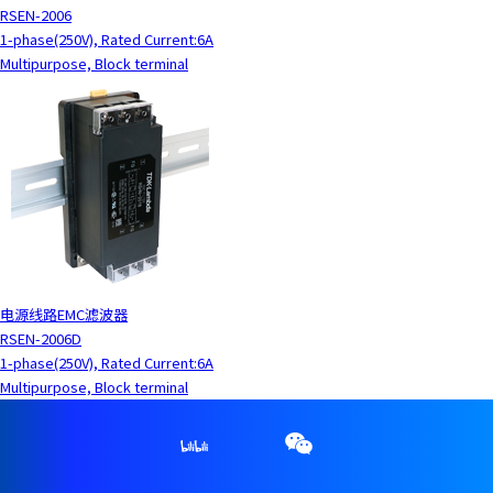
RSEN-2006
1-phase(250V), Rated Current:6A
Multipurpose, Block terminal
电源线路EMC滤波器
RSEN-2006D
1-phase(250V), Rated Current:6A
Multipurpose, Block terminal