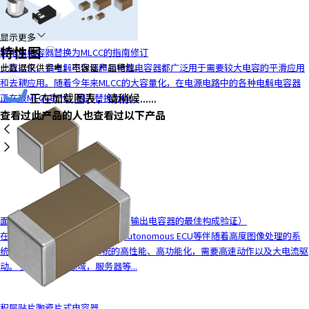
显示更多
特性图
将电解电容器替换为MLCC的指南修订
一直以来，铝电解电容器和钽电解电容器都广泛用于需要较大电容的平滑应用
此数据仅供参考，不保证产品特性。
和去耦应用。随着今年来MLCC的大容量化，在电源电路中的各种电解电容器
正在加载图表，请稍候......
正在被MLCC取代。因为替换为ML...
查看过此产品的人也查看过以下产品
面向电源电路的MLCC解决方案（输出电容器的最佳构成验证）
在车载领域，车载ADAS ECU、Autonomous ECU等伴随着高度图像处理的系
统的CPU、FPGA等随着系统的高性能、高功能化，需要高速动作以及大电流驱
动。 另外，在ICT领域，服务器等...
积层贴片陶瓷片式电容器