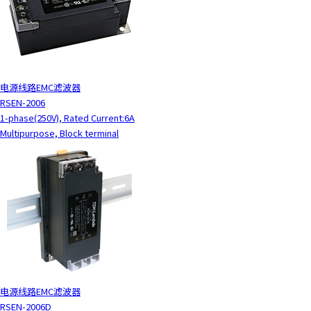
电源线路EMC滤波器
RSEN-2006
1-phase(250V), Rated Current:6A
Multipurpose, Block terminal
电源线路EMC滤波器
RSEN-2006D