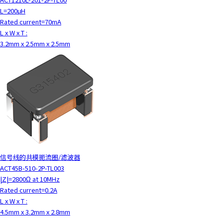
L=200μH
Rated current=70mA
L x W x T :
3.2mm x 2.5mm x 2.5mm
信号线的共模扼流圈/滤波器
ACT45B-510-2P-TL003
|Z|=2800Ω at 10MHz
Rated current=0.2A
L x W x T :
4.5mm x 3.2mm x 2.8mm