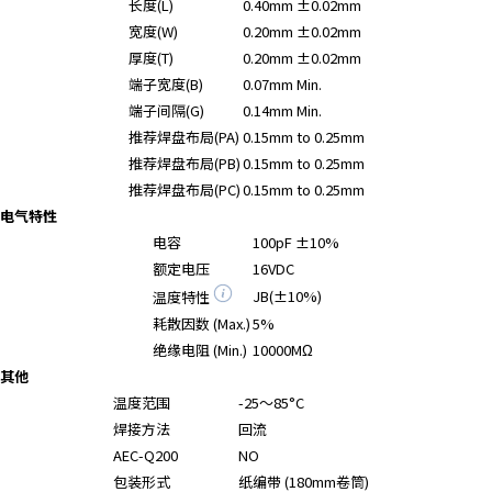
长度(L)
0.40mm ±0.02mm
宽度(W)
0.20mm ±0.02mm
厚度(T)
0.20mm ±0.02mm
端子宽度(B)
0.07mm Min.
端子间隔(G)
0.14mm Min.
推荐焊盘布局(PA)
0.15mm to 0.25mm
推荐焊盘布局(PB)
0.15mm to 0.25mm
推荐焊盘布局(PC)
0.15mm to 0.25mm
电气特性
电容
100pF ±10%
额定电压
16VDC
JB(±10%)
温度特性
耗散因数 (Max.)
5%
绝缘电阻 (Min.)
10000MΩ
其他
温度范围
-25～85°C
焊接方法
回流
AEC-Q200
NO
包装形式
纸编带 (180mm卷筒)