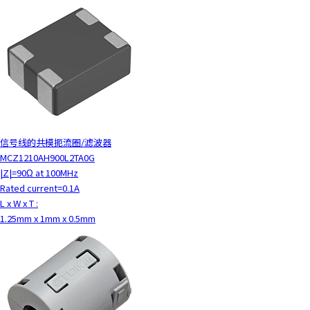
信号线的共模扼流圈/滤波器
MCZ1210AH900L2TA0G
|Z|=90Ω at 100MHz
Rated current=0.1A
L x W x T :
1.25mm x 1mm x 0.5mm