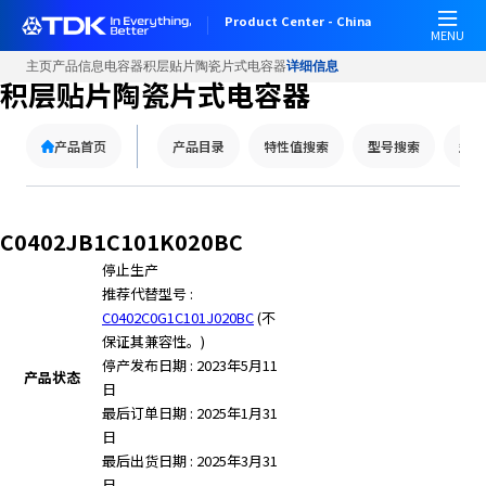
Product Center - China
MENU
主页
产品信息
电容器
积层贴片陶瓷片式电容器
详细信息
积层贴片陶瓷片式电容器
产品首页
产品目录
特性值搜索
型号搜索
型号
C0402JB1C101K020BC
停止生产
推荐代替型号 :
C0402C0G1C101J020BC
(不
保证其兼容性。)
停产发布日期 : 2023年5月11
产品状态
日
最后订单日期 : 2025年1月31
日
最后出货日期 : 2025年3月31
日