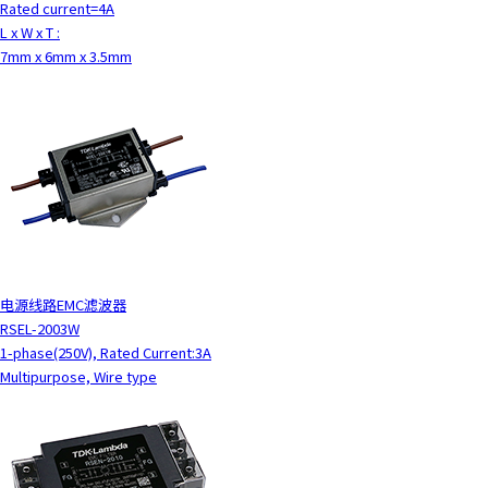
Rated current=4A
L x W x T :
7mm x 6mm x 3.5mm
电源线路EMC滤波器
RSEL-2003W
1-phase(250V), Rated Current:3A
Multipurpose, Wire type