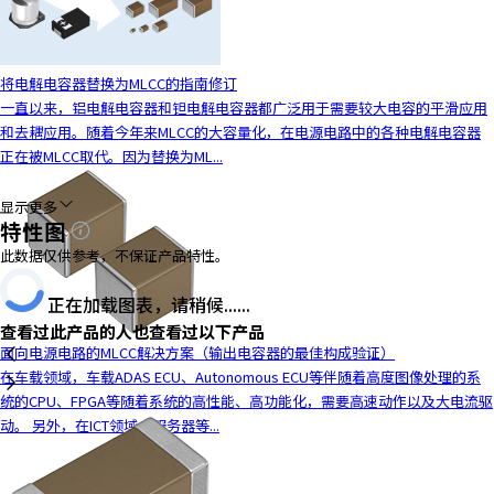
将电解电容器替换为MLCC的指南修订
一直以来，铝电解电容器和钽电解电容器都广泛用于需要较大电容的平滑应用
和去耦应用。随着今年来MLCC的大容量化，在电源电路中的各种电解电容器
正在被MLCC取代。因为替换为ML...
显示更多
特性图
此数据仅供参考，不保证产品特性。
正在加载图表，请稍候......
查看过此产品的人也查看过以下产品
面向电源电路的MLCC解决方案（输出电容器的最佳构成验证）
在车载领域，车载ADAS ECU、Autonomous ECU等伴随着高度图像处理的系
统的CPU、FPGA等随着系统的高性能、高功能化，需要高速动作以及大电流驱
动。 另外，在ICT领域，服务器等...