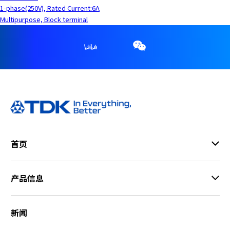
1-phase(250V), Rated Current:6A
Multipurpose, Block terminal
首页
产品信息
新闻