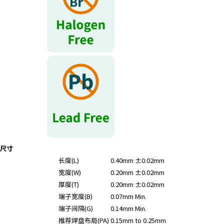
r
.
T
o
s
t
a
r
t
t
h
e
A
尺寸
l
长度(L)
0.40mm ±0.02mm
l
宽度(W)
0.20mm ±0.02mm
i
n
厚度(T)
0.20mm ±0.02mm
O
端子宽度(B)
0.07mm Min.
n
端子间隔(G)
0.14mm Min.
e
推荐焊盘布局(PA)
0.15mm to 0.25mm