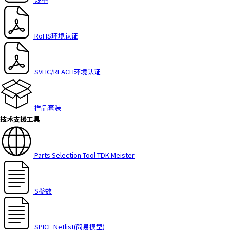
h
i
s
RoHS环境认证
s
h
o
SVHC/REACH环境认证
r
t
c
样品套装
u
技术支援工具
t
a
c
t
Parts Selection Tool TDK Meister
i
v
a
S参数
t
e
s
SPICE Netlist(简易模型)