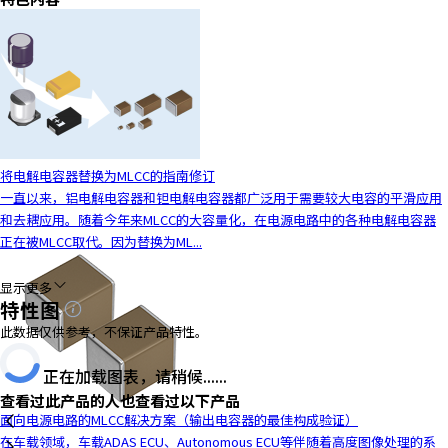
y
o
u
n
a
v
i
g
将电解电容器替换为MLCC的指南修订
a
一直以来，铝电解电容器和钽电解电容器都广泛用于需要较大电容的平滑应用
t
和去耦应用。随着今年来MLCC的大容量化，在电源电路中的各种电解电容器
e
正在被MLCC取代。因为替换为ML...
a
n
显示更多
特性图
d
i
此数据仅供参考，不保证产品特性。
n
t
正在加载图表，请稍候......
e
查看过此产品的人也查看过以下产品
r
面向电源电路的MLCC解决方案（输出电容器的最佳构成验证）
a
在车载领域，车载ADAS ECU、Autonomous ECU等伴随着高度图像处理的系