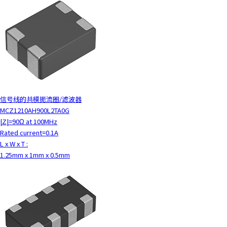
信号线的共模扼流圈/滤波器
MCZ1210AH900L2TA0G
|Z|=90Ω at 100MHz
Rated current=0.1A
L x W x T :
1.25mm x 1mm x 0.5mm