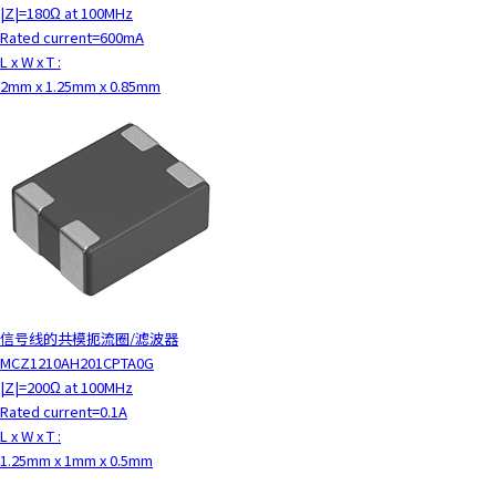
|Z|=180Ω at 100MHz
Rated current=600mA
L x W x T :
2mm x 1.25mm x 0.85mm
信号线的共模扼流圈/滤波器
MCZ1210AH201CPTA0G
|Z|=200Ω at 100MHz
Rated current=0.1A
L x W x T :
1.25mm x 1mm x 0.5mm