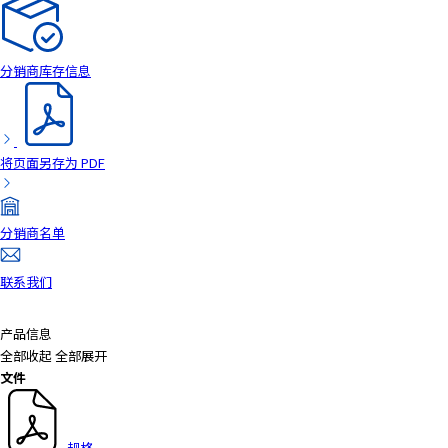
a
d
e
分销商库存信息
r
,
p
r
将页面另存为 PDF
e
s
s
分销商名单
"
C
联系我们
t
r
l
产品信息
+
全部收起
全部展开
/
文件
"
.
T
规格