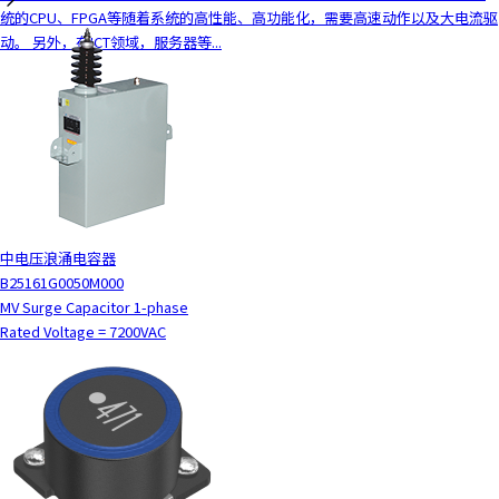
c
统的CPU、FPGA等随着系统的高性能、高功能化，需要高速动作以及大电流驱
t
动。 另外，在ICT领域，服务器等...
w
i
t
h
t
h
e
c
o
中电压浪涌电容器
n
B25161G0050M000
t
MV Surge Capacitor 1-phase
e
Rated Voltage = 7200VAC
n
t
.