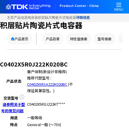
W
Product Center - China
e
MENU
l
主页
产品信息
电容器
积层贴片陶瓷片式电容器
详细信息
c
积层贴片陶瓷片式电容器
o
m
产品首页
产品目录
特性值搜索
型号搜索
型号
e
t
o
A
C0402X5R0J222K020BC
l
量产体制(新设计非推荐)
l
推荐代替型号 :
i
产品状态
C0402X5R1A222K020BC
(不
n
保证其兼容性。)
O
n
交货型号
e
C0402X5R0J222KT****
请参照关于型
A
号的常见问题
c
用途
一般等级
c
特点
General
一般 (～75V)