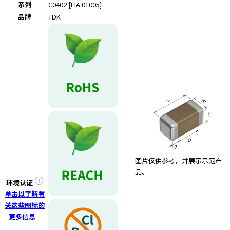
e
系列
C0402 [EIA 01005]
s
品牌
TDK
s
i
b
i
l
i
t
y
s
c
r
e
e
图片仅供参考，并展示示范产
n
品。
r
环境认证
e
单击以了解有
a
关这些图标的
d
更多信息
e