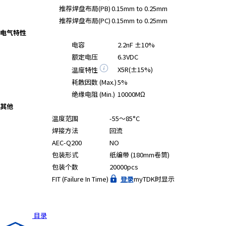
A
推荐焊盘布局(PB)
0.15mm to 0.25mm
c
推荐焊盘布局(PC)
0.15mm to 0.25mm
c
电气特性
e
电容
2.2nF ±10%
s
额定电压
6.3VDC
s
X5R(±15%)
温度特性
i
b
耗散因数 (Max.)
5%
i
绝缘电阻 (Min.)
10000MΩ
l
其他
i
温度范围
-55～85°C
t
焊接方法
回流
y
AEC-Q200
NO
s
包装形式
纸编带 (180mm卷筒)
c
包装个数
20000pcs
r
FIT (Failure In Time)
登录
myTDK时显示
e
e
n
r
目录
e