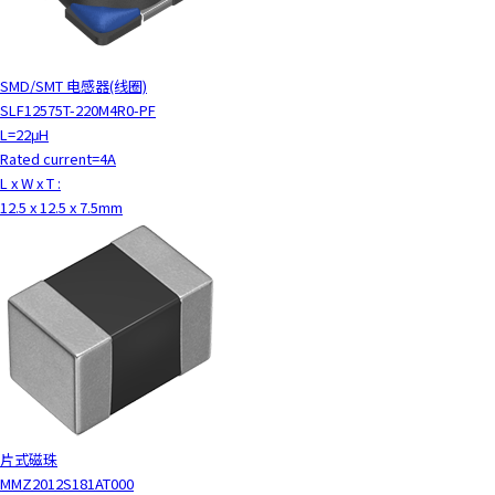
SMD/SMT 电感器(线圈)
SLF12575T-220M4R0-PF
L=22μH
Rated current=4A
L x W x T :
12.5 x 12.5 x 7.5mm
片式磁珠
MMZ2012S181AT000