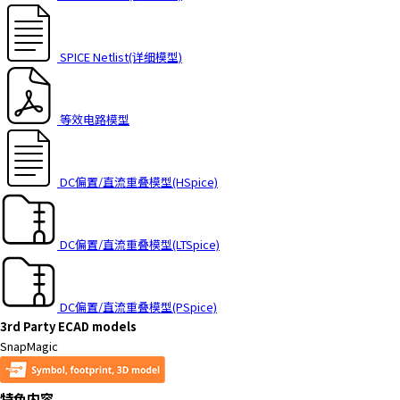
t
h
e
SPICE Netlist(详细模型)
s
c
r
等效电路模型
e
e
n
r
DC偏置/直流重叠模型(HSpice)
e
a
d
DC偏置/直流重叠模型(LTSpice)
e
r
t
DC偏置/直流重叠模型(PSpice)
o
3rd Party ECAD models
h
SnapMagic
e
l
特色内容
p