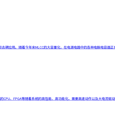
耦应用。随着今年来MLCC的大容量化，在电源电路中的各种电解电容器正在被M
的系统的CPU、FPGA等随着系统的高性能、高功能化，需要高速动作以及大电流驱动。