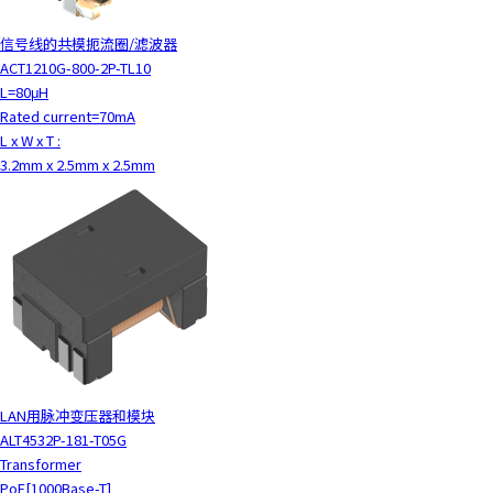
信号线的共模扼流圈/滤波器
ACT1210G-800-2P-TL10
L=80μH
Rated current=70mA
L x W x T :
3.2mm x 2.5mm x 2.5mm
LAN用脉冲变压器和模块
ALT4532P-181-T05G
Transformer
PoE[1000Base-T]