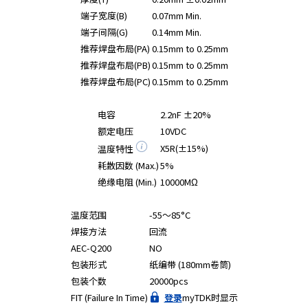
端子宽度(B)
0.07mm Min.
端子间隔(G)
0.14mm Min.
推荐焊盘布局(PA)
0.15mm to 0.25mm
推荐焊盘布局(PB)
0.15mm to 0.25mm
推荐焊盘布局(PC)
0.15mm to 0.25mm
电容
2.2nF ±20%
额定电压
10VDC
X5R(±15%)
温度特性
耗散因数 (Max.)
5%
绝缘电阻 (Min.)
10000MΩ
温度范围
-55～85°C
焊接方法
回流
AEC-Q200
NO
包装形式
纸编带 (180mm卷筒)
包装个数
20000pcs
FIT (Failure In Time)
登录
myTDK时显示