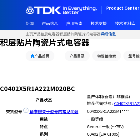
Product Center 
新闻
产品信息
应用指南
技术支援
技术资料库
主页
产品信息
电容器
积层贴片陶瓷片式电容器
详细信息
积层贴片陶瓷片式电容器
产品首页
产品目录
特性值搜索
型号搜
C0402X5R1A222M020BC
量产体制(新设计非推荐)
产品状态
推荐代替型号 :
C0402X5R1A2
C0402X5R1A222MT****
交货型号
请参照关于型号的常见问题
用途
一般等级
特点
General
一般 (～75V)
系列
C0402 [EIA 01005]