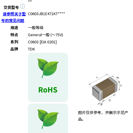
e
s
交货型号
s
C0603JB1E471KT****
请参照关于型
i
号的常见问题
b
用途
一般等级
i
特点
General
一般 (～75V)
l
系列
C0603 [EIA 0201]
i
品牌
TDK
t
y
s
c
r
e
e
n
r
e
图片仅供参考，并展示示范产
a
品。
d
e