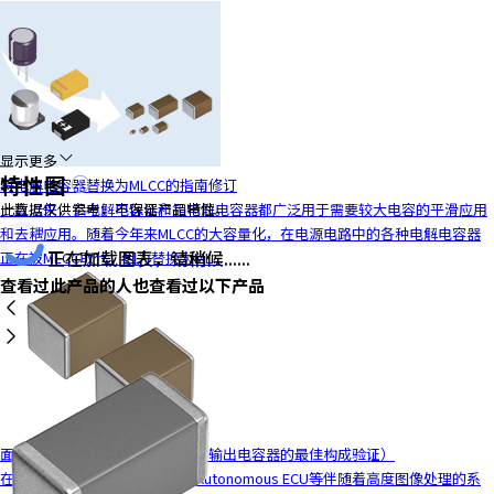
y
o
u
n
a
v
显示更多
i
特性图
将电解电容器替换为MLCC的指南修订
g
一直以来，铝电解电容器和钽电解电容器都广泛用于需要较大电容的平滑应用
此数据仅供参考，不保证产品特性。
a
和去耦应用。随着今年来MLCC的大容量化，在电源电路中的各种电解电容器
t
正在加载图表，请稍候......
正在被MLCC取代。因为替换为ML...
e
查看过此产品的人也查看过以下产品
a
n
d
i
n
t
e
面向电源电路的MLCC解决方案（输出电容器的最佳构成验证）
r
在车载领域，车载ADAS ECU、Autonomous ECU等伴随着高度图像处理的系
a