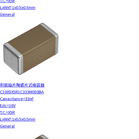
T.C.=X5R
LxWxT:1x0.5x0.5mm
General
积层贴片陶瓷片式电容器
C1005X5R1C333M050BA
Capacitance=33nF
Edc=16V
T.C.=X5R
LxWxT:1x0.5x0.5mm
General