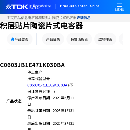
W
Product Center - China
e
MENU
l
主页
产品信息
电容器
积层贴片陶瓷片式电容器
详细信息
c
积层贴片陶瓷片式电容器
o
m
产品首页
产品目录
特性值搜索
型号搜索
型号
e
t
o
A
C0603JB1E471K030BA
l
停止生产
l
推荐代替型号 :
i
C0603X5R1E102K030BA
(不
n
保证其兼容性。)
O
停产发布日期 : 2023年5月11
n
产品状态
日
e
最后订单日期 : 2025年1月31
A
日
c
最后出货日期 : 2025年3月31
c
日