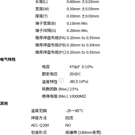
长度(L)
0.60mm ±0.03mm
A
宽度(W)
0.30mm ±0.03mm
c
c
厚度(T)
0.30mm ±0.03mm
e
端子宽度(B)
0.10mm Min.
s
端子间隔(G)
0.20mm Min.
s
推荐焊盘布局(PA)
0.25mm to 0.35mm
i
推荐焊盘布局(PB)
0.20mm to 0.30mm
b
推荐焊盘布局(PC)
0.25mm to 0.35mm
i
电气特性
l
电容
470pF ±10%
i
额定电压
25VDC
t
JB(±10%)
温度特性
y
s
耗散因数 (Max.)
2.5%
c
绝缘电阻 (Min.)
10000MΩ
r
其他
e
温度范围
-25～85°C
e
焊接方法
回流
n
AEC-Q200
NO
r
包装形式
纸编带 (180mm卷筒)
e