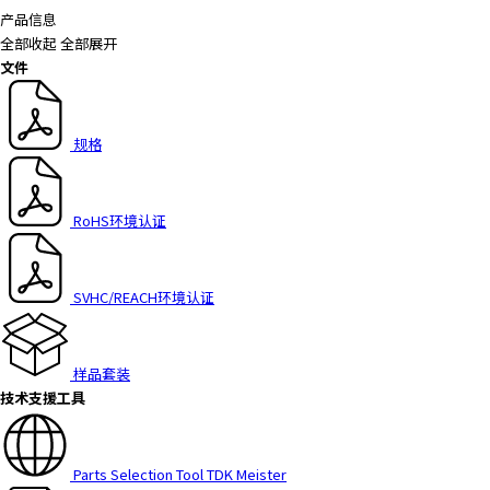
h
产品信息
i
全部收起
全部展开
s
文件
s
h
o
规格
r
t
c
RoHS环境认证
u
t
a
SVHC/REACH环境认证
c
t
i
样品套装
v
技术支援工具
a
t
e
s
Parts Selection Tool TDK Meister