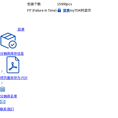
包装个数
15000pcs
a
FIT (Failure In Time)
登录
myTDK时显示
d
e
r
,
目录
p
r
e
s
分销商库存信息
s
"
C
t
将页面另存为 PDF
r
l
+
分销商名单
/
"
联系我们
.
T