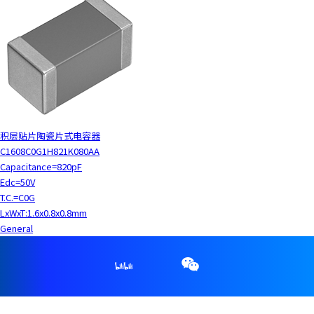
积层贴片陶瓷片式电容器
C1608C0G1H821K080AA
Capacitance=820pF
Edc=50V
T.C.=C0G
LxWxT:1.6x0.8x0.8mm
General