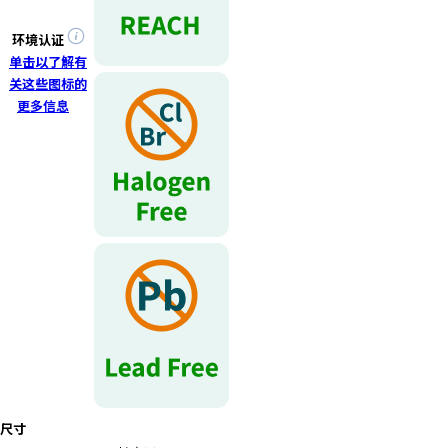
r
.
环境认证
T
单击以了解有
o
关这些图标的
s
更多信息
t
a
r
t
t
h
e
A
l
l
i
n
O
n
尺寸
e