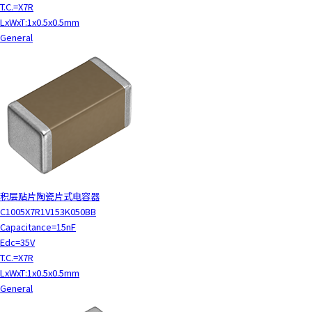
T.C.=X7R
LxWxT:1x0.5x0.5mm
General
积层贴片陶瓷片式电容器
C1005X7R1V153K050BB
Capacitance=15nF
Edc=35V
T.C.=X7R
LxWxT:1x0.5x0.5mm
General