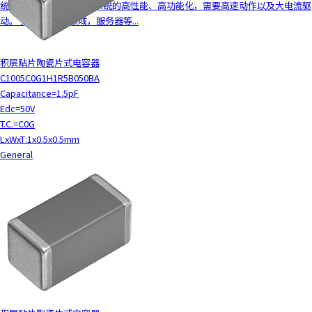
统的CPU、FPGA等随着系统的高性能、高功能化，需要高速动作以及大电流驱
c
动。 另外，在ICT领域，服务器等...
t
w
i
积层贴片陶瓷片式电容器
t
C1005C0G1H1R5B050BA
h
Capacitance=1.5pF
t
Edc=50V
h
T.C.=C0G
e
LxWxT:1x0.5x0.5mm
c
General
o
n
t
e
n
t
.