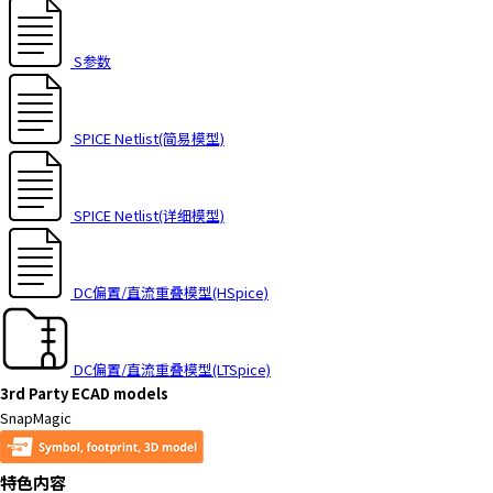
t
h
e
S参数
s
c
r
SPICE Netlist(简易模型)
e
e
n
SPICE Netlist(详细模型)
r
e
a
DC偏置/直流重叠模型(HSpice)
d
e
r
t
DC偏置/直流重叠模型(LTSpice)
o
3rd Party ECAD models
h
SnapMagic
e
l
特色内容
p