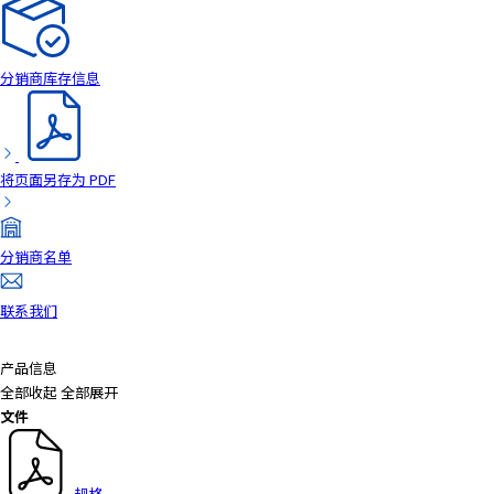
a
d
e
分销商库存信息
r
,
p
r
将页面另存为 PDF
e
s
s
分销商名单
"
C
联系我们
t
r
l
产品信息
+
全部收起
全部展开
/
文件
"
.
T
规格