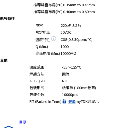
A
推荐焊盘布局(PB)
0.35mm to 0.45mm
c
推荐焊盘布局(PC)
0.40mm to 0.60mm
c
电气特性
e
电容
220pF ±5%
s
额定电压
50VDC
s
C0G(0±30ppm/°C)
温度特性
i
b
Q (Min.)
1000
i
绝缘电阻 (Min.)
10000MΩ
l
其他
i
温度范围
-55～125°C
t
焊接方法
回流
y
AEC-Q200
NO
s
包装形式
纸编带 (180mm卷筒)
c
包装个数
10000pcs
r
FIT (Failure In Time)
登录
myTDK时显示
e
e
n
r
目录
e