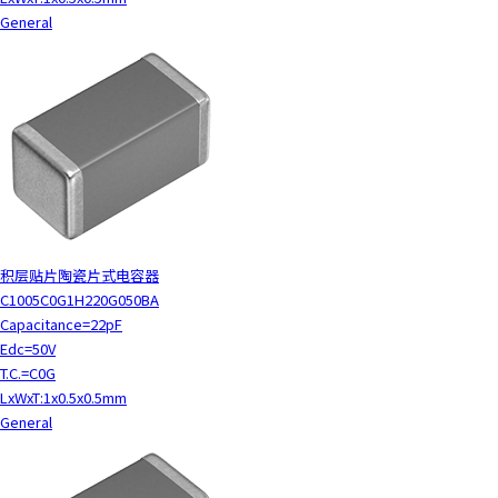
c
General
t
w
i
t
h
t
h
e
c
o
积层贴片陶瓷片式电容器
n
C1005C0G1H220G050BA
t
Capacitance=22pF
e
Edc=50V
n
T.C.=C0G
t
LxWxT:1x0.5x0.5mm
.
General