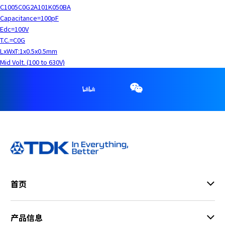
C1005C0G2A101K050BA
Capacitance=100pF
Edc=100V
T.C.=C0G
LxWxT:1x0.5x0.5mm
Mid Volt. (100 to 630V)
首页
产品信息