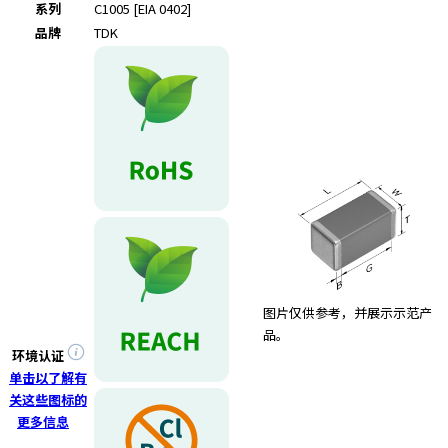
e
系列
C1005 [EIA 0402]
s
品牌
TDK
s
i
b
i
l
i
t
y
s
c
r
e
e
图片仅供参考，并展示示范产
n
品。
r
环境认证
e
单击以了解有
a
关这些图标的
d
更多信息
e