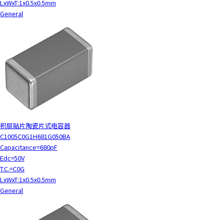
LxWxT:1x0.5x0.5mm
General
积层贴片陶瓷片式电容器
C1005C0G1H681G050BA
Capacitance=680pF
Edc=50V
T.C.=C0G
LxWxT:1x0.5x0.5mm
General