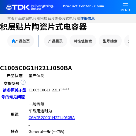
W
Product Center - China
e
MENU
l
主页
产品信息
电容器
积层贴片陶瓷片式电容器
详细信息
c
积层贴片陶瓷片式电容器
o
m
产品首页
产品目录
特性值搜索
型号搜索
型号
e
t
o
A
C1005C0G1H221J050BA
l
产品状态
量产体制
l
i
交货型号
n
C1005C0G1H221JT****
请参照关于型
O
号的常见问题
n
一般等级
e
车载用途时为
用途
A
CGA2B2C0G1H221J050BA
c
。
c
特点
General
一般 (～75V)