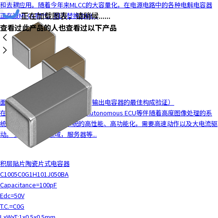
和去耦应用。随着今年来MLCC的大容量化，在电源电路中的各种电解电容器
y
正在加载图表，请稍候......
正在被MLCC取代。因为替换为ML...
o
查看过此产品的人也查看过以下产品
u
n
a
v
i
g
a
面向电源电路的MLCC解决方案（输出电容器的最佳构成验证）
t
在车载领域，车载ADAS ECU、Autonomous ECU等伴随着高度图像处理的系
e
统的CPU、FPGA等随着系统的高性能、高功能化，需要高速动作以及大电流驱
a
动。 另外，在ICT领域，服务器等...
n
d
i
积层贴片陶瓷片式电容器
n
C1005C0G1H101J050BA
t
Capacitance=100pF
e
Edc=50V
r
T.C.=C0G
a
LxWxT:1x0.5x0.5mm