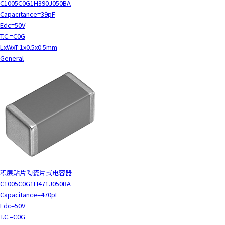
C1005C0G1H390J050BA
Capacitance=39pF
Edc=50V
T.C.=C0G
LxWxT:1x0.5x0.5mm
General
积层贴片陶瓷片式电容器
C1005C0G1H471J050BA
Capacitance=470pF
Edc=50V
T.C.=C0G