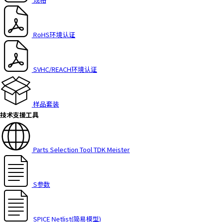
h
i
s
RoHS环境认证
s
h
o
SVHC/REACH环境认证
r
t
c
样品套装
u
技术支援工具
t
a
c
t
Parts Selection Tool TDK Meister
i
v
a
S参数
t
e
s
SPICE Netlist(简易模型)