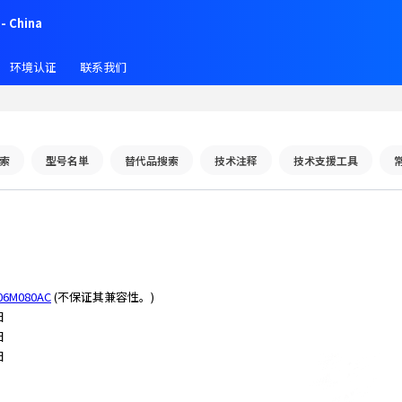
- China
环境认证
联系我们
索
型号名単
替代品搜索
技术注释
技术支援工具
06M080AC
(不保证其兼容性。)
日
日
日