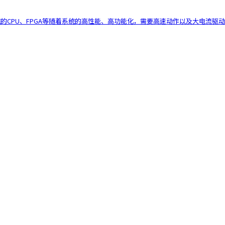
的系统的CPU、FPGA等随着系统的高性能、高功能化，需要高速动作以及大电流驱动。