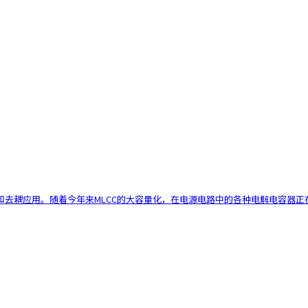
耦应用。随着今年来MLCC的大容量化，在电源电路中的各种电解电容器正在被M