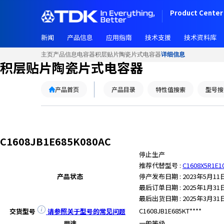
Product Center 
新闻
产品信息
应用指南
技术支援
技术资料库
主页
产品信息
电容器
积层贴片陶瓷片式电容器
详细信息
积层贴片陶瓷片式电容器
产品首页
产品目录
特性值搜索
型号搜
C1608JB1E685K080AC
停止生产
推荐代替型号 :
C1608X5R1E1
产品状态
停产发布日期 : 2023年5月11
最后订单日期 : 2025年1月31
最后出货日期 : 2025年3月31
C1608JB1E685KT****
交货型号
请参照关于型号的常见问题
用途
一般等级