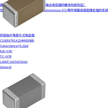
面向电源电路的MLCC解决方案（输出电容器的最佳构成验证）
在车载领域，车载ADAS ECU、Autonomous ECU等伴随着高度图像处理
积层贴片陶瓷片式电容器
C1005X7R1A224M050BB
Capacitance=0.22μF
Edc=10V
T.C.=X7R
LxWxT:1x0.5x0.5mm
General