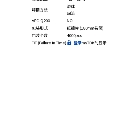
流体
焊接方法
回流
AEC-Q200
NO
包装形式
纸编带 (180mm卷筒)
包装个数
4000pcs
FIT (Failure In Time)
登录
myTDK时显示