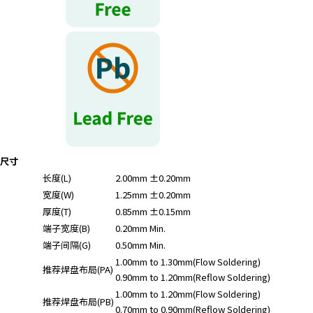
r
.
T
o
s
t
a
r
t
t
尺寸
h
长度(L)
2.00mm ±0.20mm
e
宽度(W)
1.25mm ±0.20mm
A
l
厚度(T)
0.85mm ±0.15mm
l
端子宽度(B)
0.20mm Min.
i
端子间隔(G)
0.50mm Min.
n
1.00mm to 1.30mm(Flow Soldering)
推荐焊盘布局(PA)
O
0.90mm to 1.20mm(Reflow Soldering)
n
1.00mm to 1.20mm(Flow Soldering)
推荐焊盘布局(PB)
e
0.70mm to 0.90mm(Reflow Soldering)