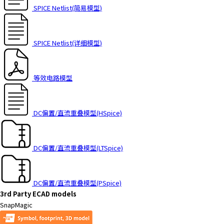
t
SPICE Netlist(简易模型)
h
e
s
SPICE Netlist(详细模型)
c
r
e
等效电路模型
e
n
r
e
DC偏置/直流重叠模型(HSpice)
a
d
e
DC偏置/直流重叠模型(LTSpice)
r
t
o
DC偏置/直流重叠模型(PSpice)
h
3rd Party ECAD models
e
SnapMagic
l
p