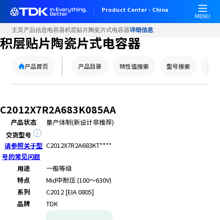
W
Product Center - China
e
MENU
l
主页
产品信息
电容器
积层贴片陶瓷片式电容器
详细信息
c
积层贴片陶瓷片式电容器
o
m
产品首页
产品目录
特性值搜索
型号搜索
型号
e
t
o
A
C2012X7R2A683K085AA
l
产品状态
量产体制(新设计非推荐)
l
i
交货型号
n
C2012X7R2A683KT****
请参照关于型
O
号的常见问题
n
用途
一般等级
e
特点
Mid
中耐压 (100～630V)
A
系列
C2012 [EIA 0805]
c
品牌
TDK
c