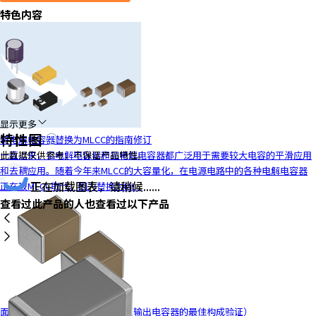
特色内容
y
o
u
n
a
v
i
g
显示更多
特性图
a
将电解电容器替换为MLCC的指南修订
t
一直以来，铝电解电容器和钽电解电容器都广泛用于需要较大电容的平滑应用
此数据仅供参考，不保证产品特性。
e
和去耦应用。随着今年来MLCC的大容量化，在电源电路中的各种电解电容器
a
正在加载图表，请稍候......
正在被MLCC取代。因为替换为ML...
n
查看过此产品的人也查看过以下产品
d
i
n
t
e
r
a
面向电源电路的MLCC解决方案（输出电容器的最佳构成验证）