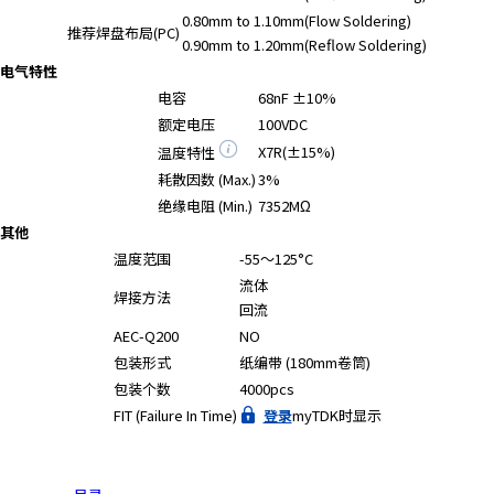
A
0.80mm to 1.10mm(Flow Soldering)
c
推荐焊盘布局(PC)
0.90mm to 1.20mm(Reflow Soldering)
c
电气特性
e
电容
68nF ±10%
s
额定电压
100VDC
s
X7R(±15%)
温度特性
i
b
耗散因数 (Max.)
3%
i
绝缘电阻 (Min.)
7352MΩ
l
其他
i
温度范围
-55～125°C
t
流体
焊接方法
y
回流
s
AEC-Q200
NO
c
包装形式
纸编带 (180mm卷筒)
r
包装个数
4000pcs
e
FIT (Failure In Time)
登录
myTDK时显示
e
n
r
e