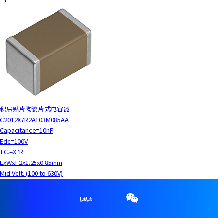
积层贴片陶瓷片式电容器
C2012X7R2A103M085AA
Capacitance=10nF
Edc=100V
T.C.=X7R
LxWxT:2x1.25x0.85mm
Mid Volt. (100 to 630V)