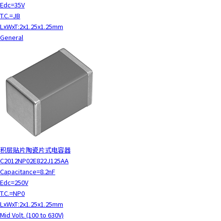
Edc=35V
T.C.=JB
LxWxT:2x1.25x1.25mm
General
积层贴片陶瓷片式电容器
C2012NP02E822J125AA
Capacitance=8.2nF
Edc=250V
T.C.=NP0
LxWxT:2x1.25x1.25mm
Mid Volt. (100 to 630V)