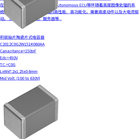
c
在车载领域，车载ADAS ECU、Autonomous ECU等伴随着高度图像处理的系
t
统的CPU、FPGA等随着系统的高性能、高功能化，需要高速动作以及大电流驱
w
动。 另外，在ICT领域，服务器等...
i
t
积层贴片陶瓷片式电容器
h
C2012C0G2W151K060AA
t
Capacitance=150pF
h
Edc=450V
e
T.C.=C0G
c
LxWxT:2x1.25x0.6mm
o
Mid Volt. (100 to 630V)
n
t
e
n
t
.