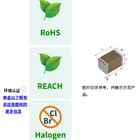
e
s
s
i
b
i
l
i
t
y
s
c
r
图片仅供参考，并展示示范产
e
环境认证
品。
e
单击以了解有
n
关这些图标的
r
更多信息
e
a
d
e