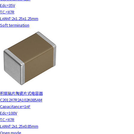
Edc=35V
T.C.=X7R
LxWxT:2x1.25x1.25mm
Soft termination
积层贴片陶瓷片式电容器
C2012X7R2A102K085AM
Capacitance=1nF
Edc=100V
T.C.=X7R
LxWxT:2x1.25x0.85mm
Open mode