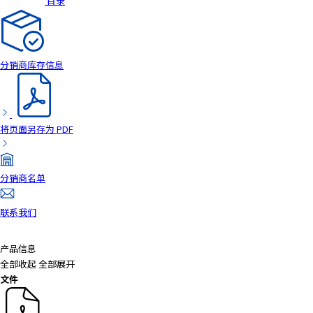
目录
a
d
e
r
分销商库存信息
,
p
r
e
将页面另存为 PDF
s
s
"
分销商名单
C
t
联系我们
r
l
+
产品信息
/
全部收起
全部展开
"
文件
.
T