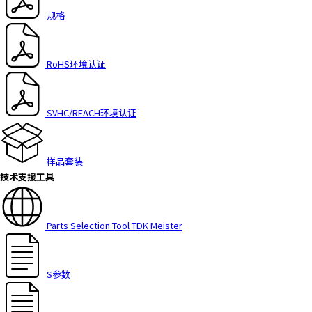
h
规格
i
s
s
RoHS环境认证
h
o
r
SVHC/REACH环境认证
t
c
u
样品套装
t
技术支援工具
a
c
t
i
Parts Selection Tool TDK Meister
v
a
t
S参数
e
s