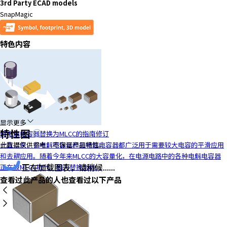
3rd Party ECAD models
SnapMagic
特色内容
显示更多
特性图
将电解电容器替换为MLCC的指南修订
一直以来，铝电解电容器和钽电解电容器都广泛用于需要较大电容的平滑应用
此数据仅供参考，不保证产品特性。
和去耦应用。随着今年来MLCC的大容量化，在电源电路中的各种电解电容器
正在加载图表，请稍候......
正在被MLCC取代。因为替换为ML...
查看过此产品的人也查看过以下产品