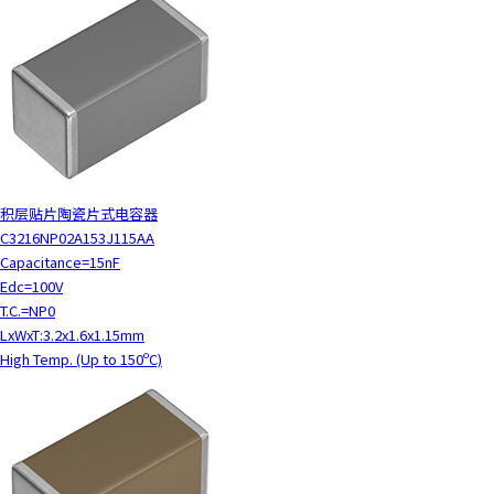
积层贴片陶瓷片式电容器
C3216NP02A153J115AA
Capacitance=15nF
Edc=100V
T.C.=NP0
LxWxT:3.2x1.6x1.15mm
High Temp. (Up to 150ºC)