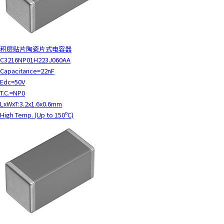
积层贴片陶瓷片式电容器
C3216NP01H223J060AA
Capacitance=22nF
Edc=50V
T.C.=NP0
LxWxT:3.2x1.6x0.6mm
High Temp. (Up to 150ºC)