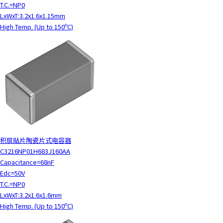
T.C.=NP0
LxWxT:3.2x1.6x1.15mm
High Temp. (Up to 150ºC)
积层贴片陶瓷片式电容器
C3216NP01H683J160AA
Capacitance=68nF
Edc=50V
T.C.=NP0
LxWxT:3.2x1.6x1.6mm
High Temp. (Up to 150ºC)