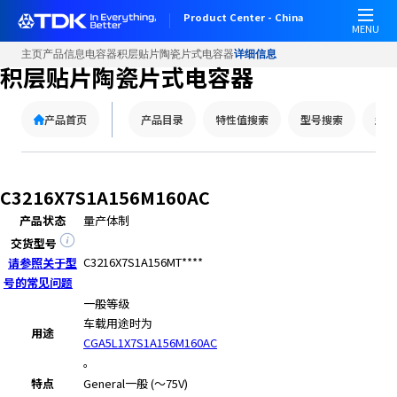
Product Center - China
MENU
主页
产品信息
电容器
积层贴片陶瓷片式电容器
详细信息
积层贴片陶瓷片式电容器
产品首页
产品目录
特性值搜索
型号搜索
型号
C3216X7S1A156M160AC
产品状态
量产体制
交货型号
C3216X7S1A156MT****
请参照关于型
号的常见问题
一般等级
车载用途时为
用途
CGA5L1X7S1A156M160AC
。
特点
General
一般 (～75V)