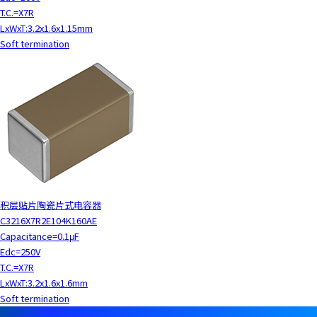
T.C.=X7R
LxWxT:3.2x1.6x1.15mm
Soft termination
积层贴片陶瓷片式电容器
C3216X7R2E104K160AE
Capacitance=0.1μF
Edc=250V
T.C.=X7R
LxWxT:3.2x1.6x1.6mm
Soft termination