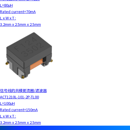
L=80μH
Rated current=70mA
L x W x T :
3.2mm x 2.5mm x 2.5mm
信号线的共模扼流圈/滤波器
ACT1210L-101-2P-TL00
L=100μH
Rated current=150mA
L x W x T :
3.2mm x 2.5mm x 2.5mm