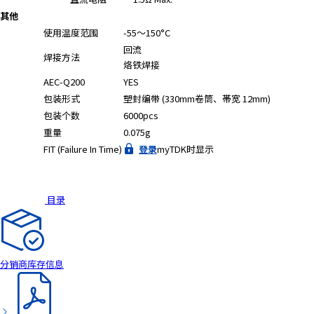
其他
使用温度范围
-55～150°C
回流
焊接方法
烙铁焊接
AEC-Q200
YES
包装形式
塑封编带 (330mm卷筒、帯宽 12mm)
包装个数
6000pcs
重量
0.075g
FIT (Failure In Time)
登录
myTDK时显示
目录
分销商库存信息