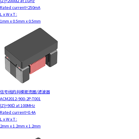
|Z|=2000Ω at 1GHz
Rated current=250mA
L x W x T :
1mm x 0.5mm x 0.5mm
信号线的共模扼流圈/滤波器
ACM2012-900-2P-T001
|Z|=90Ω at 100MHz
Rated current=0.4A
L x W x T :
2mm x 1.2mm x 1.2mm