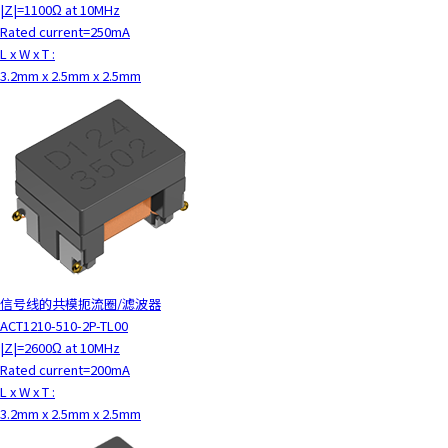
|Z|=1100Ω at 10MHz
Rated current=250mA
L x W x T :
3.2mm x 2.5mm x 2.5mm
信号线的共模扼流圈/滤波器
ACT1210-510-2P-TL00
|Z|=2600Ω at 10MHz
Rated current=200mA
L x W x T :
3.2mm x 2.5mm x 2.5mm