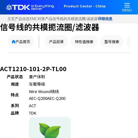
Product Center - China
MENU
主页
产品信息
EMC对策产品
信号线的共模扼流圈/滤波器
详细信息
信号线的共模扼流圈/滤波器
产品首页
产品目录
特性值搜索
型号搜索
替代
ACT1210-101-2P-TL00
产品状态
量产体制
用途
车载等级
Wire Wound
绕线
特点
AEC-Q200
AEC-Q200
系列
ACT
品牌
TDK