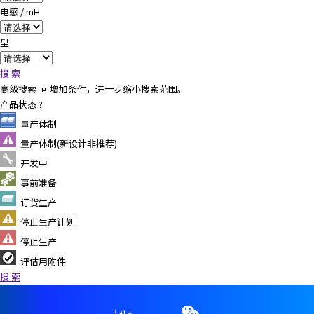
e
电感 / mH
s
s
型
i
b
搜 索
i
高级搜索
可增加条件，进一步缩小搜索范围。
l
产品状态
?
i
量产体制
t
y
量产体制(新设计非推荐)
s
开发中
c
事前准备
r
e
订货生产
e
停止生产计划
n
停止生产
r
评估用附件
e
搜 索
a
d
e