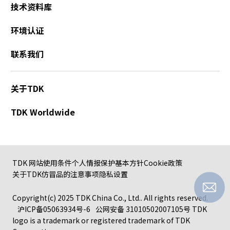
A
技术资料库
c
c
环境认证
e
s
联系我们
s
i
b
关于TDK
i
l
TDK Worldwide
i
t
y
s
c
TDK 网站使用条件
个人情报保护基本方针
Cookie政策
r
关于TDK仿冒品的注意事项
隐私设置
e
e
Copyright(c) 2025 TDK China Co., Ltd.. All rights reserved.
n
沪ICP备05063934号-6
公网安备 31010502007105号
TDK
r
logo is a trademark or registered trademark of TDK
e