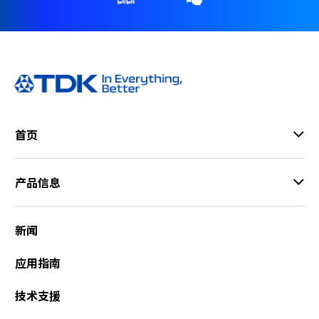
r
.
T
o
s
t
a
r
首页
t
t
h
产品信息
e
A
l
新闻
l
i
应用指南
n
O
n
技术支援
e