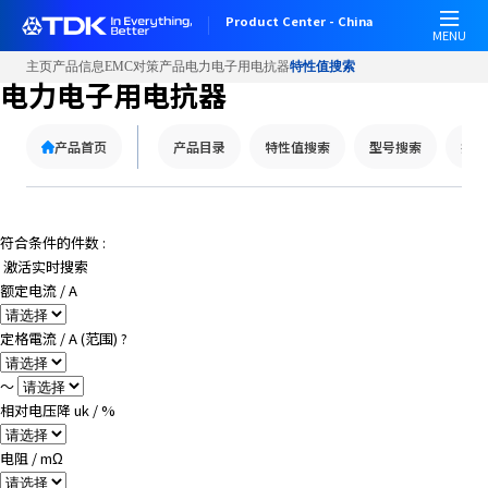
W
Product Center - China
e
MENU
l
主页
产品信息
EMC对策产品
电力电子用电抗器
特性值搜索
c
电力电子用电抗器
o
m
产品首页
产品目录
特性值搜索
型号搜索
技术
e
t
o
A
符合条件的件数 :
l
激活实时搜索
l
额定电流 / A
i
n
定格電流 / A (范围)
?
O
n
～
e
相对电压降 uk / %
A
c
电阻 / mΩ
c