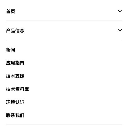
e
s
首页
s
i
b
产品信息
i
l
i
新闻
t
y
应用指南
s
c
技术支援
r
e
技术资料库
e
n
r
环境认证
e
a
联系我们
d
e