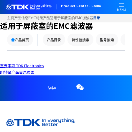
W
Product Center - China
e
MENU
l
主页
产品信息
EMC对策产品
适用于屏蔽室的EMC滤波器
目录
c
适用于屏蔽室的EMC滤波器
o
m
产品首页
产品目录
特性值搜索
型号搜索
技术
e
t
o
A
重要事项 TDK Electronics
l
跳转至产品目录页面
l
i
n
O
n
e
A
c
c