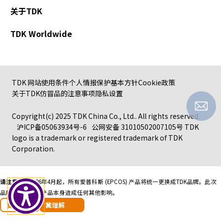
r
关于TDK
.
T
TDK Worldwide
o
s
t
a
TDK 网站使用条件
个人情报保护基本方针
Cookie政策
r
关于TDK仿冒品的注意事项
隐私设置
t
t
Copyright(c) 2025 TDK China Co., Ltd.. All rights reserved.
h
沪ICP备05063934号-6
公网安备 31010502007105号
TDK
e
logo is a trademark or registered trademark of TDK
A
Corporation.
l
l
i
n
请注意：
自2026年4月起，所有爱普科斯 (EPCOS) 产品将统一更换成TDK品牌。
此次
O
品牌更换不会对产品本身造成任何其他影响。
n
更多信息
我理解
e