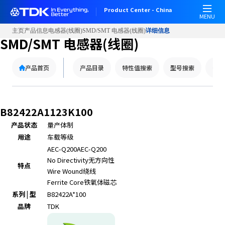
Product Center - China
MENU
主页
产品信息
电感器(线圈)
SMD/SMT 电感器(线圈)
详细信息
SMD/SMT 电感器(线圈)
产品首页
产品目录
特性值搜索
型号搜索
替代
B82422A1123K100
产品状态
量产体制
用途
车载等级
AEC-Q200
AEC-Q200
No Directivity
无方向性
特点
Wire Wound
绕线
Ferrite Core
铁氧体磁芯
系列 | 型
B82422A*100
品牌
TDK