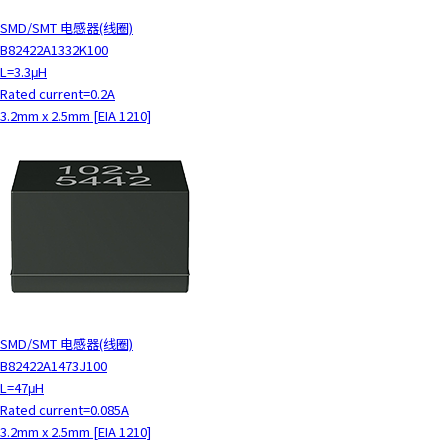
SMD/SMT 电感器(线圈)
B82422A1332K100
L=3.3μH
Rated current=0.2A
3.2mm x 2.5mm [EIA 1210]
SMD/SMT 电感器(线圈)
B82422A1473J100
L=47μH
Rated current=0.085A
3.2mm x 2.5mm [EIA 1210]