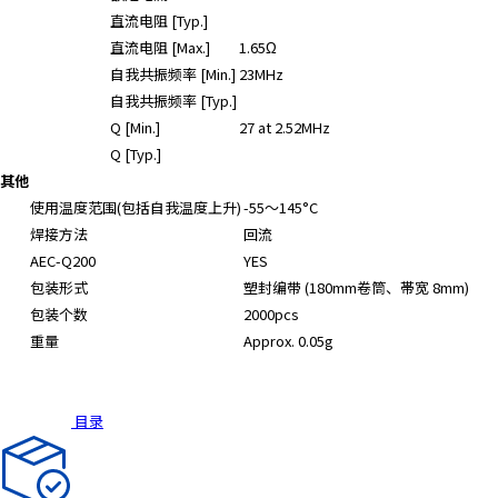
直流电阻 [Typ.]
直流电阻 [Max.]
1.65Ω
自我共振频率 [Min.]
23MHz
自我共振频率 [Typ.]
Q [Min.]
27 at 2.52MHz
Q [Typ.]
其他
使用温度范围(包括自我温度上升)
-55～145°C
焊接方法
回流
AEC-Q200
YES
包装形式
塑封编带 (180mm卷筒、帯宽 8mm)
包装个数
2000pcs
重量
Approx. 0.05g
目录