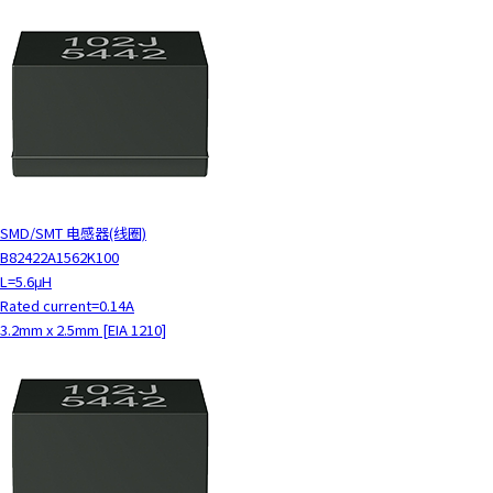
SMD/SMT 电感器(线圈)
B82422A1562K100
L=5.6μH
Rated current=0.14A
3.2mm x 2.5mm [EIA 1210]