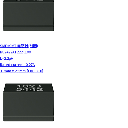
SMD/SMT 电感器(线圈)
B82422A1222K100
L=2.2μH
Rated current=0.27A
3.2mm x 2.5mm [EIA 1210]