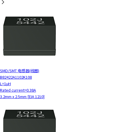
SMD/SMT 电感器(线圈)
B82422A1102K108
L=1μH
Rated current=0.38A
3.2mm x 2.5mm [EIA 1210]