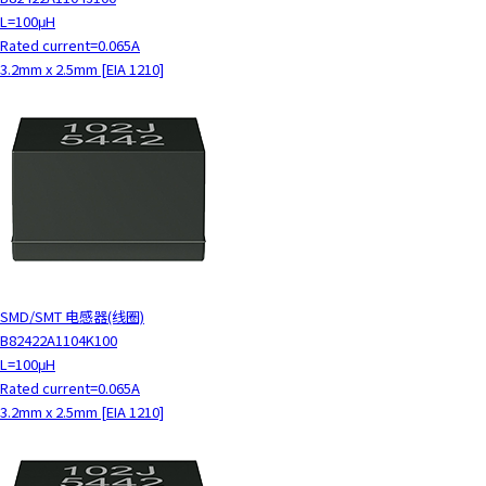
L=100μH
Rated current=0.065A
3.2mm x 2.5mm [EIA 1210]
SMD/SMT 电感器(线圈)
B82422A1104K100
L=100μH
Rated current=0.065A
3.2mm x 2.5mm [EIA 1210]