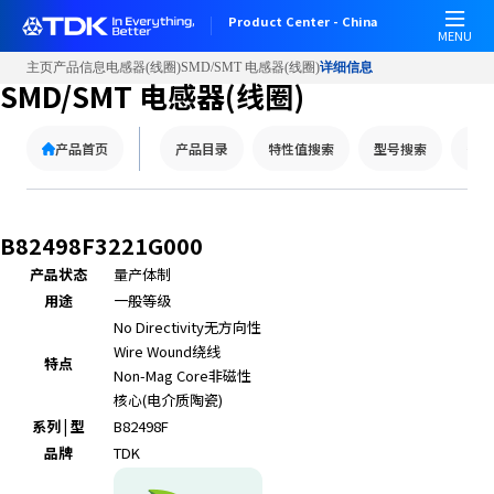
W
Product Center - China
e
MENU
l
主页
产品信息
电感器(线圈)
SMD/SMT 电感器(线圈)
详细信息
c
SMD/SMT 电感器(线圈)
o
m
产品首页
产品目录
特性值搜索
型号搜索
替代
e
t
o
A
B82498F3221G000
l
产品状态
量产体制
l
用途
一般等级
i
n
No Directivity
无方向性
O
Wire Wound
绕线
特点
n
Non-Mag Core
非磁性
e
核心(电介质陶瓷)
A
系列 | 型
B82498F
c
品牌
TDK
c