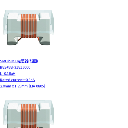
SMD/SMT 电感器(线圈)
B82498F3181J000
L=0.18μH
Rated current=0.34A
2.0mm x 1.25mm [EIA 0805]