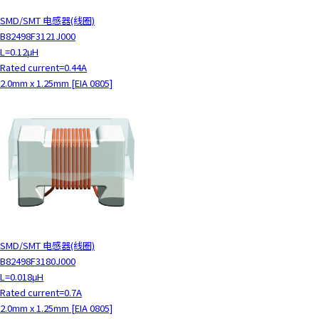
SMD/SMT 电感器(线圈)
B82498F3121J000
L=0.12μH
Rated current=0.44A
2.0mm x 1.25mm [EIA 0805]
SMD/SMT 电感器(线圈)
B82498F3180J000
L=0.018μH
Rated current=0.7A
2.0mm x 1.25mm [EIA 0805]