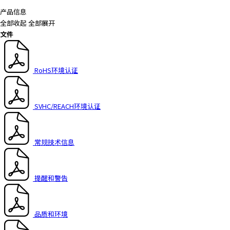
a
产品信息
d
全部收起
全部展开
e
文件
r
,
p
RoHS环境认证
r
e
s
SVHC/REACH环境认证
s
"
C
常规技术信息
t
r
l
提醒和警告
+
/
"
品质和环境
.
T