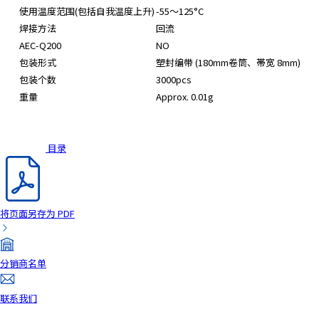
A
使用温度范围(包括自我温度上升)
-55～125°C
c
焊接方法
回流
c
AEC-Q200
NO
e
包装形式
塑封编带 (180mm卷筒、帯宽 8mm)
s
包装个数
3000pcs
s
重量
Approx. 0.01g
i
b
i
l
目录
i
t
y
s
将页面另存为 PDF
c
r
e
分销商名单
e
n
联系我们
r
e