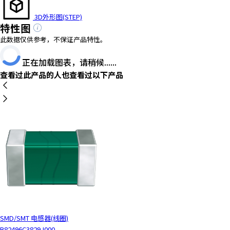
t
h
3D外形图(STEP)
e
特性图
s
此数据仅供参考，不保证产品特性。
c
r
正在加载图表，请稍候......
e
查看过此产品的人也查看过以下产品
e
n
r
e
a
d
e
r
t
o
h
e
l
SMD/SMT 电感器(线圈)
p
B82496C3829J000