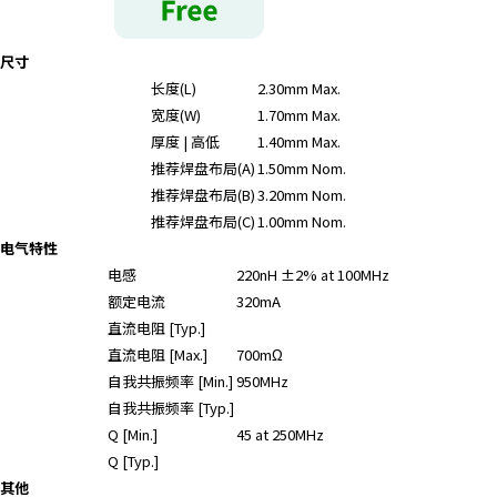
r
.
尺寸
T
长度(L)
2.30mm Max.
o
s
宽度(W)
1.70mm Max.
t
厚度 | 高低
1.40mm Max.
a
推荐焊盘布局(A)
1.50mm Nom.
r
推荐焊盘布局(B)
3.20mm Nom.
t
推荐焊盘布局(C)
1.00mm Nom.
t
电气特性
h
电感
220nH ±2% at 100MHz
e
额定电流
320mA
A
直流电阻 [Typ.]
l
直流电阻 [Max.]
700mΩ
l
自我共振频率 [Min.]
950MHz
i
n
自我共振频率 [Typ.]
O
Q [Min.]
45 at 250MHz
n
Q [Typ.]
e
其他