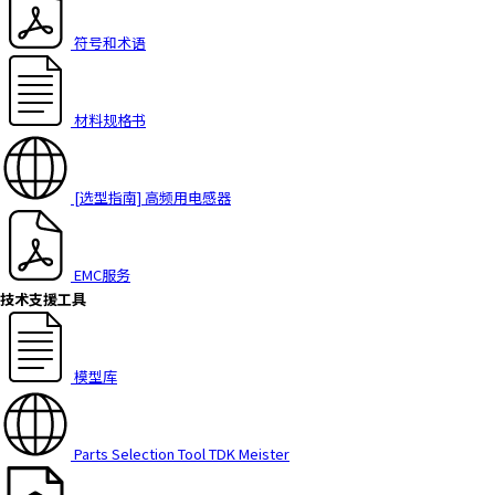
h
i
符号和术语
s
s
h
材料规格书
o
r
t
[选型指南] 高频用电感器
c
u
t
EMC服务
a
技术支援工具
c
t
i
模型库
v
a
t
e
Parts Selection Tool TDK Meister
s