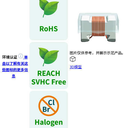
e
s
s
i
b
i
l
i
t
图片仅供参考，并展示示范产品。
y
环境认证
单
s
击以了解有关这
3D模型
c
些图标的更多信
r
息
e
e
n
r
e
a
d
e