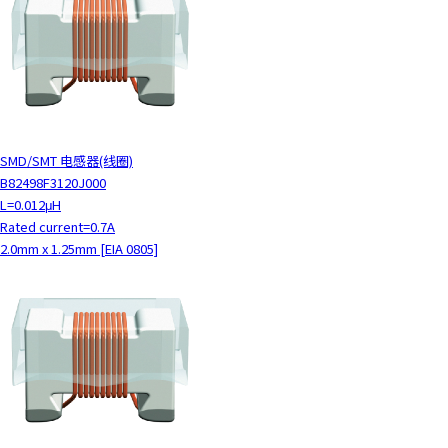
c
t
w
i
t
h
t
SMD/SMT 电感器(线圈)
h
B82498F3120J000
e
L=0.012μH
c
Rated current=0.7A
o
2.0mm x 1.25mm [EIA 0805]
n
t
e
n
t
.