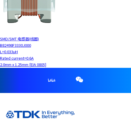
SMD/SMT 电感器(线圈)
B82498F3330J000
L=0.033μH
Rated current=0.6A
2.0mm x 1.25mm [EIA 0805]