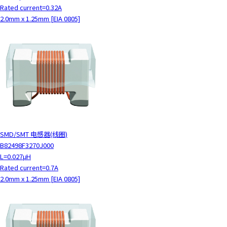
Rated current=0.32A
2.0mm x 1.25mm [EIA 0805]
SMD/SMT 电感器(线圈)
B82498F3270J000
L=0.027μH
Rated current=0.7A
2.0mm x 1.25mm [EIA 0805]