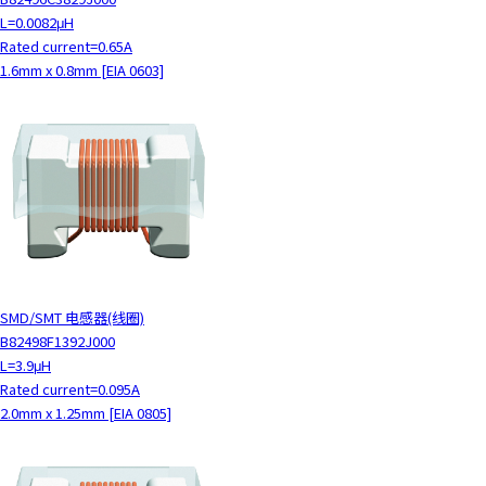
y
L=0.0082μH
o
Rated current=0.65A
u
1.6mm x 0.8mm [EIA 0603]
n
a
v
i
g
a
t
e
a
n
SMD/SMT 电感器(线圈)
d
B82498F1392J000
i
L=3.9μH
n
Rated current=0.095A
t
2.0mm x 1.25mm [EIA 0805]
e
r
a