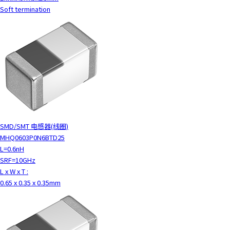
Soft termination
SMD/SMT 电感器(线圈)
MHQ0603P0N6BTD25
L=0.6nH
SRF=10GHz
L x W x T :
0.65 x 0.35 x 0.35mm