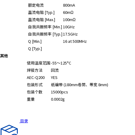
A
额定电流
800mA
c
直流电阻 [Typ.]
60mΩ
c
直流电阻 [Max.]
100mΩ
e
自我共振频率 [Min.]
10GHz
s
自我共振频率 [Typ.]
17.5GHz
s
Q [Min.]
16 at 500MHz
i
Q [Typ.]
b
i
其他
l
使用温度范围
-55～125°C
i
焊接方法
回流
t
AEC-Q200
YES
y
包装形式
纸编带 (180mm卷筒、帯宽 8mm)
s
包装个数
15000pcs
c
重量
0.0002g
r
e
e
目录
n
r
e