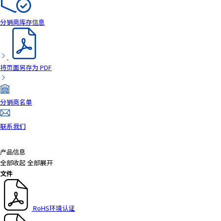
a
d
分销商库存信息
e
r
,
p
将页面另存为 PDF
r
e
s
分销商名单
s
"
联系我们
C
t
r
产品信息
l
全部收起
全部展开
+
文件
/
"
.
RoHS环境认证
T