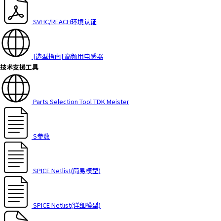
h
i
SVHC/REACH环境认证
s
s
h
[选型指南] 高频用电感器
o
技术支援工具
r
t
c
Parts Selection Tool TDK Meister
u
t
a
S参数
c
t
i
v
SPICE Netlist(简易模型)
a
t
e
SPICE Netlist(详细模型)
s