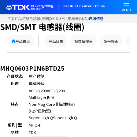
W
Product Center - China
e
MENU
l
主页
产品信息
电感器(线圈)
SMD/SMT 电感器(线圈)
详细信息
c
SMD/SMT 电感器(线圈)
o
m
产品首页
产品目录
特性值搜索
型号搜索
替代
e
t
o
A
MHQ0603P1N6BTD25
l
产品状态
量产体制
l
用途
车载等级
i
n
AEC-Q200
AEC-Q200
O
Multilayer
积层
n
特点
Non-Mag Core
非磁性核心
e
(电介质陶瓷)
A
Super High Q
Super High Q
c
系列 | 型
MHQ-P
c
品牌
TDK