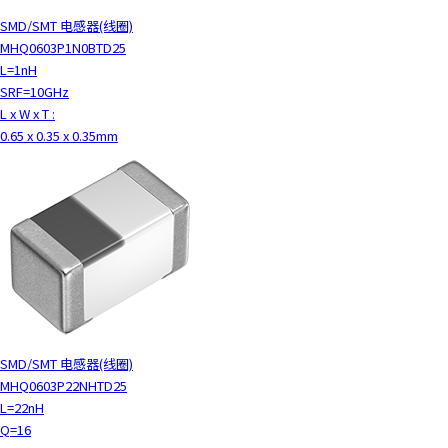
SMD/SMT 电感器(线圈)
MHQ0603P1N0BTD25
L=1nH
SRF=10GHz
L x W x T :
0.65 x 0.35 x 0.35mm
SMD/SMT 电感器(线圈)
MHQ0603P22NHTD25
L=22nH
Q=16