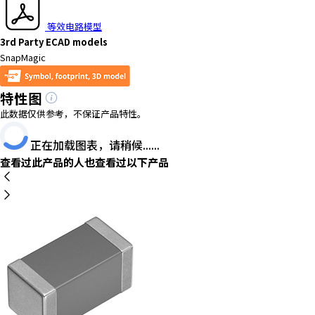
t
h
等效电路模型
e
3rd Party ECAD models
s
SnapMagic
c
r
特性图
e
e
此数据仅供参考，不保证产品特性。
n
r
正在加载图表，请稍候......
e
查看过此产品的人也查看过以下产品
a
d
e
r
t
o
h
e
l
p