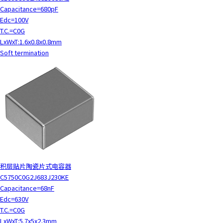
c
Capacitance=680pF
t
Edc=100V
w
T.C.=C0G
i
LxWxT:1.6x0.8x0.8mm
t
Soft termination
h
t
h
e
c
o
n
t
e
n
积层贴片陶瓷片式电容器
t
C5750C0G2J683J230KE
.
Capacitance=68nF
Edc=630V
T.C.=C0G
LxWxT:5.7x5x2.3mm