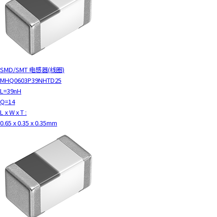
SMD/SMT 电感器(线圈)
MHQ0603P39NHTD25
L=39nH
Q=14
L x W x T :
0.65 x 0.35 x 0.35mm