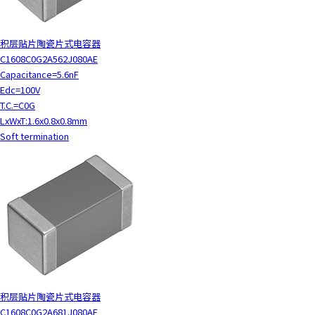
y
o
积层贴片陶瓷片式电容器
u
C1608C0G2A562J080AE
n
Capacitance=5.6nF
a
Edc=100V
v
T.C.=C0G
i
LxWxT:1.6x0.8x0.8mm
g
Soft termination
a
t
e
a
n
d
i
n
t
e
r
积层贴片陶瓷片式电容器
a
C1608C0G2A681J080AE