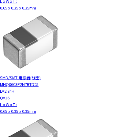
L x W x T :
0.65 x 0.35 x 0.35mm
SMD/SMT 电感器(线圈)
MHQ0603P2N7BTD25
L=2.7nH
Q=16
L x W x T :
0.65 x 0.35 x 0.35mm