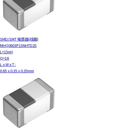
SMD/SMT 电感器(线圈)
MHQ0603P15NHTD25
L=15nH
Q=16
L x W x T :
0.65 x 0.35 x 0.35mm