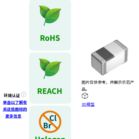
e
s
s
i
b
i
l
i
t
y
s
c
图片仅供参考，并展示示范产
r
品。
e
环境认证
e
单击以了解有
n
3D模型
关这些图标的
r
更多信息
e
a
d
e