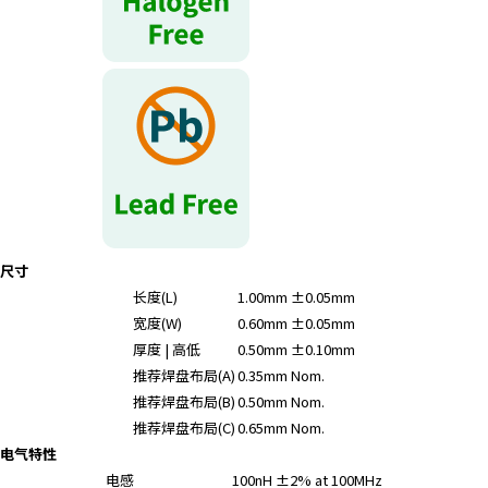
r
.
T
o
s
t
a
r
t
t
h
尺寸
e
长度(L)
1.00mm ±0.05mm
A
宽度(W)
0.60mm ±0.05mm
l
厚度 | 高低
0.50mm ±0.10mm
l
推荐焊盘布局(A)
0.35mm Nom.
i
n
推荐焊盘布局(B)
0.50mm Nom.
O
推荐焊盘布局(C)
0.65mm Nom.
n
电气特性
e
电感
100nH ±2% at 100MHz