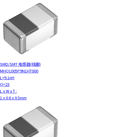
SMD/SMT 电感器(线圈)
MHQ1005P9N1HT000
L=9.1nH
Q=23
L x W x T :
1 x 0.6 x 0.5mm