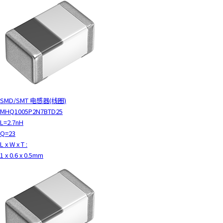
SMD/SMT 电感器(线圈)
MHQ1005P2N7BTD25
L=2.7nH
Q=23
L x W x T :
1 x 0.6 x 0.5mm