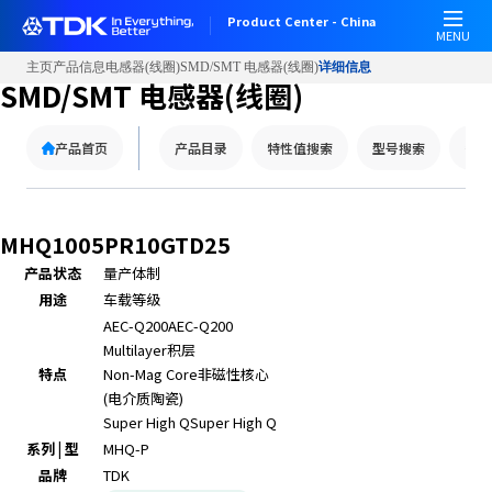
W
Product Center - China
e
MENU
l
主页
产品信息
电感器(线圈)
SMD/SMT 电感器(线圈)
详细信息
c
SMD/SMT 电感器(线圈)
o
m
产品首页
产品目录
特性值搜索
型号搜索
替代
e
t
o
A
MHQ1005PR10GTD25
l
产品状态
量产体制
l
用途
车载等级
i
n
AEC-Q200
AEC-Q200
O
Multilayer
积层
n
特点
Non-Mag Core
非磁性核心
e
(电介质陶瓷)
A
Super High Q
Super High Q
c
系列 | 型
MHQ-P
c
品牌
TDK