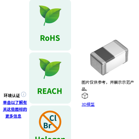
e
s
s
i
b
i
l
i
t
y
s
c
图片仅供参考，并展示示范产
r
品。
e
环境认证
e
单击以了解有
n
3D模型
关这些图标的
r
更多信息
e
a
d
e