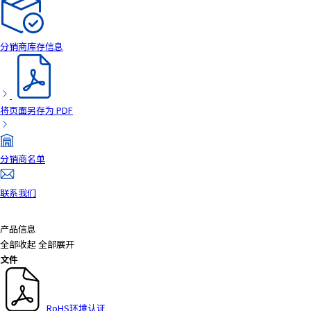
a
d
e
分销商库存信息
r
,
p
r
将页面另存为 PDF
e
s
s
分销商名单
"
C
联系我们
t
r
l
产品信息
+
全部收起
全部展开
/
文件
"
.
T
RoHS环境认证