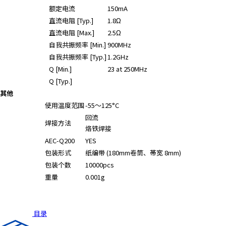
A
额定电流
150mA
c
直流电阻 [Typ.]
1.8Ω
c
直流电阻 [Max.]
2.5Ω
e
自我共振频率 [Min.]
900MHz
s
自我共振频率 [Typ.]
1.2GHz
s
Q [Min.]
23 at 250MHz
i
Q [Typ.]
b
i
其他
l
使用温度范围
-55～125°C
i
回流
焊接方法
t
烙铁焊接
y
AEC-Q200
YES
s
包装形式
纸编带 (180mm卷筒、帯宽 8mm)
c
包装个数
10000pcs
r
重量
0.001g
e
e
n
目录
r
e