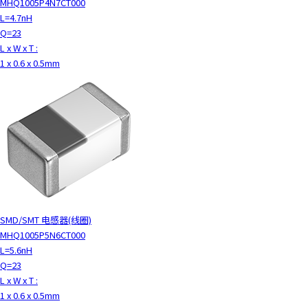
MHQ1005P4N7CT000
L=4.7nH
Q=23
L x W x T :
1 x 0.6 x 0.5mm
SMD/SMT 电感器(线圈)
MHQ1005P5N6CT000
L=5.6nH
Q=23
L x W x T :
1 x 0.6 x 0.5mm