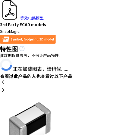
t
h
e
等效电路模型
s
3rd Party ECAD models
c
SnapMagic
r
e
特性图
e
n
此数据仅供参考，不保证产品特性。
r
e
正在加载图表，请稍候......
a
查看过此产品的人也查看过以下产品
d
e
r
t
o
h
e
l
p