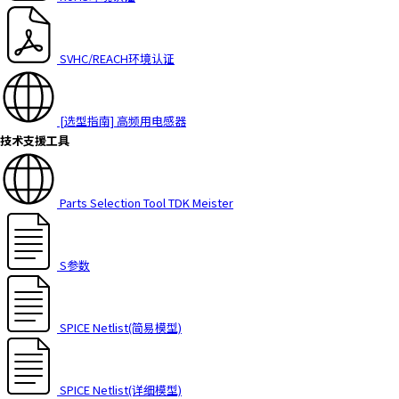
h
i
s
SVHC/REACH环境认证
s
h
o
[选型指南] 高频用电感器
r
技术支援工具
t
c
u
Parts Selection Tool TDK Meister
t
a
c
S参数
t
i
v
a
SPICE Netlist(简易模型)
t
e
s
SPICE Netlist(详细模型)