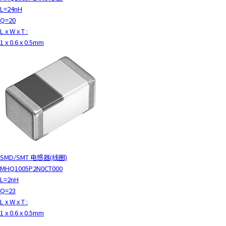
c
L=24nH
t
Q=20
w
L x W x T :
i
1 x 0.6 x 0.5mm
t
h
t
h
e
c
o
n
t
e
SMD/SMT 电感器(线圈)
n
MHQ1005P2N0CT000
t
L=2nH
.
Q=23
L x W x T :
1 x 0.6 x 0.5mm