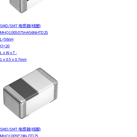
y
o
u
SMD/SMT 电感器(线圈)
n
MHQ1005075HA56NHTD25
a
L=56nH
v
Q=20
i
L x W x T :
g
1 x 0.5 x 0.7mm
a
t
e
a
n
d
i
n
t
e
r
SMD/SMT 电感器(线圈)
a
MHQ1005P24NJTD25