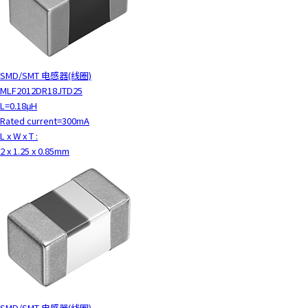
SMD/SMT 电感器(线圈)
MLF2012DR18JTD25
L=0.18μH
Rated current=300mA
L x W x T :
2 x 1.25 x 0.85mm
SMD/SMT 电感器(线圈)