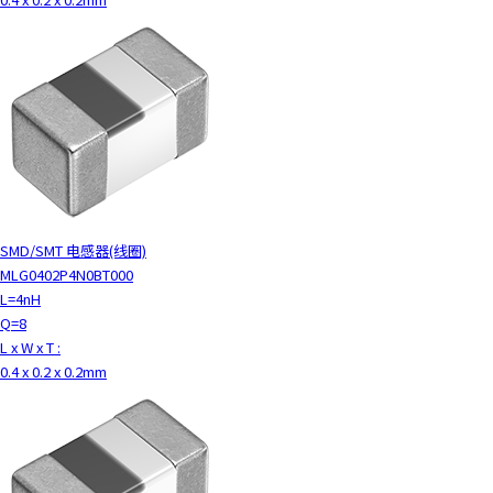
SMD/SMT 电感器(线圈)
MLG0402P4N0BT000
L=4nH
Q=8
L x W x T :
0.4 x 0.2 x 0.2mm