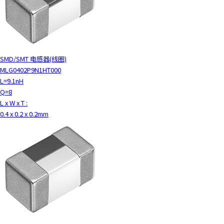
SMD/SMT 电感器(线圈)
MLG0402P9N1HT000
L=9.1nH
Q=8
L x W x T :
0.4 x 0.2 x 0.2mm