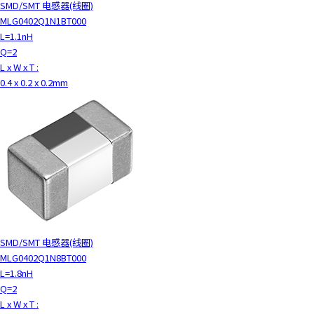
SMD/SMT 电感器(线圈)
MLG0402Q1N1BT000
L=1.1nH
Q=2
L x W x T :
0.4 x 0.2 x 0.2mm
SMD/SMT 电感器(线圈)
MLG0402Q1N8BT000
L=1.8nH
Q=2
L x W x T :