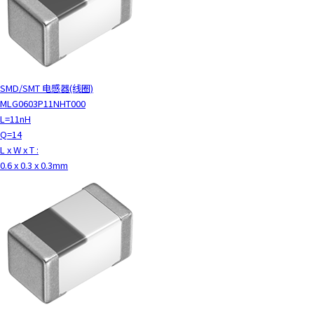
SMD/SMT 电感器(线圈)
MLG0603P11NHT000
L=11nH
Q=14
L x W x T :
0.6 x 0.3 x 0.3mm