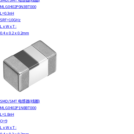
MLG0402P0N3BT000
L=0.3nH
SRF=10GHz
L x W x T :
0.4 x 0.2 x 0.2mm
SMD/SMT 电感器(线圈)
MLG0402P1N8BT000
L=1.8nH
Q=9
L x W x T :
0.4 x 0.2 x 0.2mm