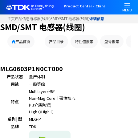
Product Center - China
MENU
主页
产品信息
电感器(线圈)
SMD/SMT 电感器(线圈)
详细信息
SMD/SMT 电感器(线圈)
产品首页
产品目录
特性值搜索
型号搜索
替代
MLG0603P1N0CT000
产品状态
量产体制
用途
一般等级
Multilayer
积层
Non-Mag Core
非磁性核心
特点
(电介质陶瓷)
High Q
High Q
系列 | 型
MLG-P
品牌
TDK