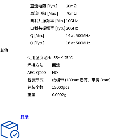
直流电阻 [Typ.]
20mΩ
直流电阻 [Max.]
70mΩ
自我共振频率 [Min.]
10GHz
自我共振频率 [Typ.]
20GHz
Q [Min.]
14 at 500MHz
Q [Typ.]
16 at 500MHz
其他
使用温度范围
-55～125°C
焊接方法
回流
AEC-Q200
NO
包装形式
纸编带 (180mm卷筒、帯宽 8mm)
包装个数
15000pcs
重量
0.0002g
目录