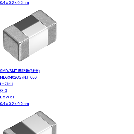
0.4 x 0.2 x 0.2mm
SMD/SMT 电感器(线圈)
MLG0402Q27NJT000
L=27nH
Q=3
L x W x T :
0.4 x 0.2 x 0.2mm