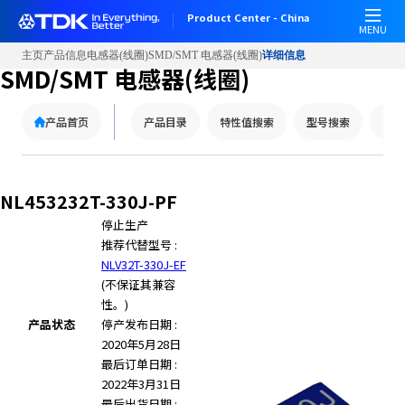
W
Product Center - China
e
MENU
l
主页
产品信息
电感器(线圈)
SMD/SMT 电感器(线圈)
详细信息
c
SMD/SMT 电感器(线圈)
o
m
产品首页
产品目录
特性值搜索
型号搜索
替代
e
t
o
A
NL453232T-330J-PF
l
停止生产
l
推荐代替型号 :
i
NLV32T-330J-EF
n
(不保证其兼容
O
性。)
n
产品状态
停产发布日期 :
e
2020年5月28日
A
最后订单日期 :
c
2022年3月31日
c
最后出货日期 :