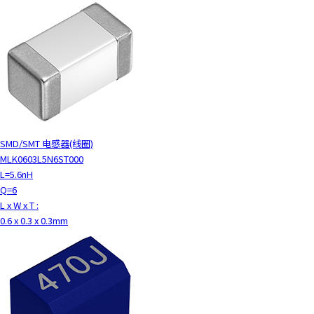
t
h
e
s
c
r
e
e
n
r
SMD/SMT 电感器(线圈)
e
MLK0603L5N6ST000
a
L=5.6nH
d
Q=6
e
L x W x T :
r
0.6 x 0.3 x 0.3mm
t
o
h
e
l
p