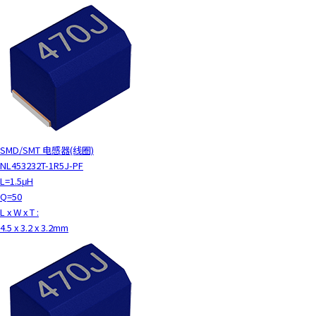
SMD/SMT 电感器(线圈)
NL453232T-1R5J-PF
L=1.5μH
Q=50
L x W x T :
4.5 x 3.2 x 3.2mm