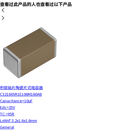
查看过此产品的人也查看过以下产品
h
i
s
s
h
o
r
t
c
u
t
a
c
积层贴片陶瓷片式电容器
t
C3216X5R1E106M160AB
i
Capacitance=10μF
v
Edc=25V
a
T.C.=X5R
t
LxWxT:3.2x1.6x1.6mm
e
General
s