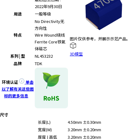
e
2022年9月30日
s
用途
一般等级
s
i
No Directivity
无
b
方向性
i
特点
Wire Wound
绕线
图片仅供参考，并展示示范产品。
l
Ferrite Core
铁氧
i
体磁芯
3D模型
t
系列 | 型
NL453232
y
品牌
TDK
s
c
环境认证
单击
r
以了解有关这些图
e
标的更多信息
e
n
r
尺寸
e
长度(L)
4.50mm ±0.30mm
a
宽度(W)
3.20mm ±0.20mm
d
e
厚度 | 高低
3.20mm ±0.20mm