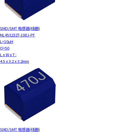
y
o
u
n
SMD/SMT 电感器(线圈)
a
NL453232T-100J-PF
v
L=10μH
i
Q=50
g
L x W x T :
a
4.5 x 3.2 x 3.2mm
t
e
a
n
d
i
n
t
e
r
SMD/SMT 电感器(线圈)
a