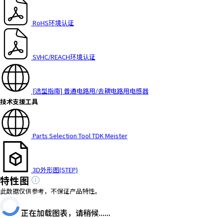
a
d
RoHS环境认证
e
r
,
SVHC/REACH环境认证
p
r
e
[选型指南] 普通电路用/去耦电路用电感器
s
技术支援工具
s
"
C
Parts Selection Tool TDK Meister
t
r
l
3D外形图(STEP)
+
特性图
/
此数据仅供参考，不保证产品特性。
"
.
正在加载图表，请稍候......
T