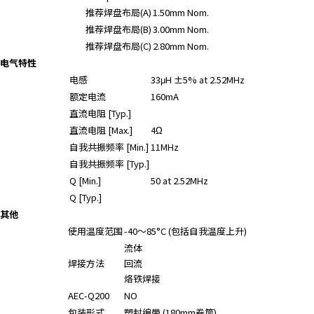
r
推荐焊盘布局(A)
1.50mm Nom.
.
推荐焊盘布局(B)
3.00mm Nom.
T
推荐焊盘布局(C)
2.80mm Nom.
o
电气特性
s
电感
33μH ±5% at 2.52MHz
t
额定电流
160mA
a
直流电阻 [Typ.]
r
直流电阻 [Max.]
4Ω
t
自我共振频率 [Min.]
11MHz
t
自我共振频率 [Typ.]
h
e
Q [Min.]
50 at 2.52MHz
A
Q [Typ.]
l
其他
l
使用温度范围
-40～85°C (包括自我温度上升)
i
流体
n
焊接方法
回流
O
烙铁焊接
n
AEC-Q200
NO
e
包装形式
塑封编带 (180mm卷筒)