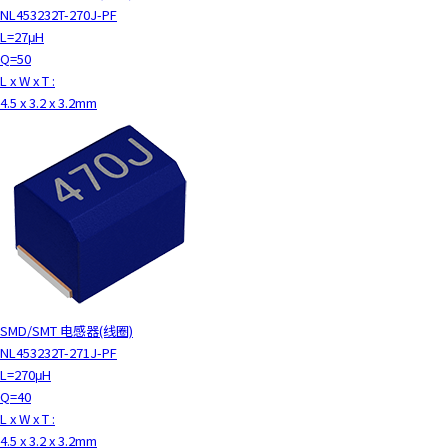
NL453232T-270J-PF
L=27μH
Q=50
L x W x T :
4.5 x 3.2 x 3.2mm
SMD/SMT 电感器(线圈)
NL453232T-271J-PF
L=270μH
Q=40
L x W x T :
4.5 x 3.2 x 3.2mm