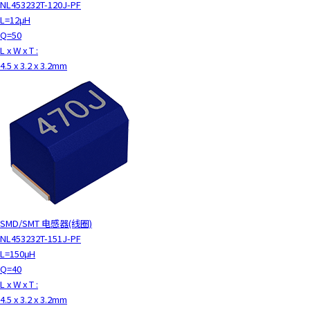
NL453232T-120J-PF
c
L=12μH
t
Q=50
w
L x W x T :
i
4.5 x 3.2 x 3.2mm
t
h
t
h
e
c
o
n
t
e
n
SMD/SMT 电感器(线圈)
t
NL453232T-151J-PF
.
L=150μH
Q=40
L x W x T :
4.5 x 3.2 x 3.2mm