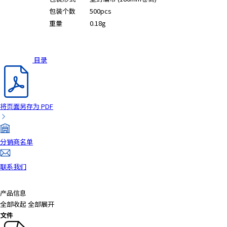
A
包装个数
500pcs
c
重量
0.18g
c
e
s
s
目录
i
b
i
l
将页面另存为 PDF
i
t
y
分销商名单
s
c
联系我们
r
e
产品信息
e
全部收起
全部展开
n
文件
r
e