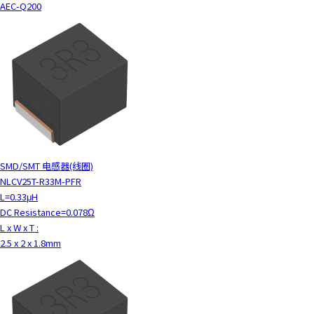
AEC-Q200
y
o
u
n
a
v
i
g
a
t
SMD/SMT 电感器(线圈)
e
NLCV25T-R33M-PFR
a
L=0.33μH
n
DC Resistance=0.078Ω
d
L x W x T :
i
2.5 x 2 x 1.8mm
n
t
e
r
a