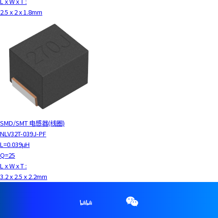
L x W x T :
2.5 x 2 x 1.8mm
SMD/SMT 电感器(线圈)
NLV32T-039J-PF
L=0.039μH
Q=25
L x W x T :
3.2 x 2.5 x 2.2mm