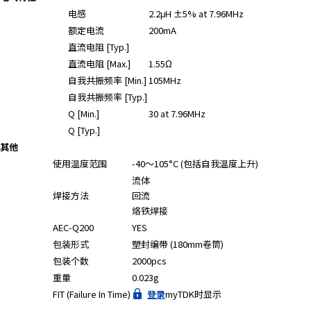
A
电感
2.2μH ±5% at 7.96MHz
c
额定电流
200mA
c
直流电阻 [Typ.]
e
直流电阻 [Max.]
1.55Ω
s
自我共振频率 [Min.]
105MHz
s
i
自我共振频率 [Typ.]
b
Q [Min.]
30 at 7.96MHz
i
Q [Typ.]
l
其他
i
使用温度范围
-40～105°C (包括自我温度上升)
t
流体
y
焊接方法
回流
s
烙铁焊接
c
AEC-Q200
YES
r
包装形式
塑封编带 (180mm卷筒)
e
包装个数
2000pcs
e
重量
0.023g
n
FIT (Failure In Time)
登录
myTDK时显示
r
e