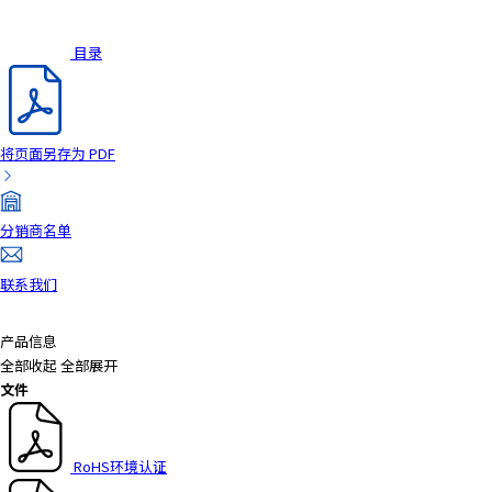
a
d
目录
e
r
,
p
将页面另存为 PDF
r
e
s
分销商名单
s
"
联系我们
C
t
r
产品信息
l
全部收起
全部展开
+
文件
/
"
.
RoHS环境认证
T