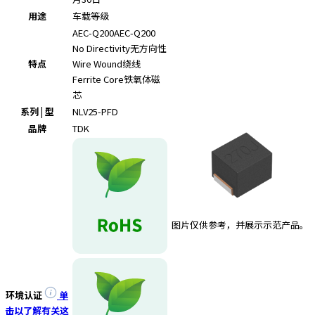
e
用途
车载等级
s
s
AEC-Q200
AEC-Q200
i
No Directivity
无方向性
b
特点
Wire Wound
绕线
i
Ferrite Core
铁氧体磁
l
芯
i
系列 | 型
NLV25-PFD
t
品牌
TDK
y
s
c
r
e
e
图片仅供参考，并展示示范产品。
n
r
e
a
d
环境认证
单
e
击以了解有关这