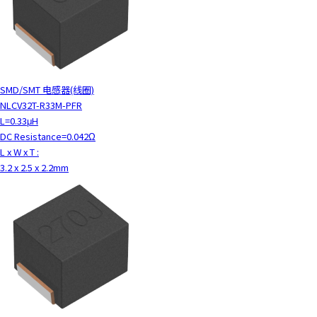
c
t
w
i
t
h
SMD/SMT 电感器(线圈)
t
NLCV32T-R33M-PFR
h
L=0.33μH
e
DC Resistance=0.042Ω
c
L x W x T :
o
3.2 x 2.5 x 2.2mm
n
t
e
n
t
.