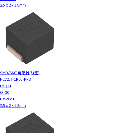
2.5 x 2 x 1.8mm
SMD/SMT 电感器(线圈)
NLV25T-1R0J-PFD
L=1μH
Q=30
L x W x T :
2.5 x 2 x 1.8mm