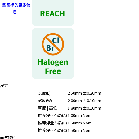
r
些图标的更多信
.
息
T
o
s
t
a
r
t
t
h
e
尺寸
A
长度(L)
2.50mm ±0.20mm
l
l
宽度(W)
2.00mm ±0.10mm
i
厚度 | 高低
1.80mm ±0.10mm
n
推荐焊盘布局(A)
1.00mm Nom.
O
推荐焊盘布局(B)
1.50mm Nom.
n
推荐焊盘布局(C)
1.50mm Nom.
e
电气特性