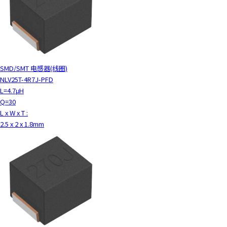
SMD/SMT 电感器(线圈)
NLV25T-4R7J-PFD
L=4.7μH
Q=30
L x W x T :
2.5 x 2 x 1.8mm