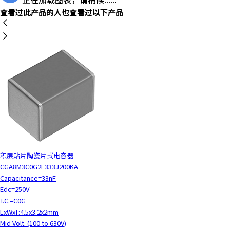
t
查看过此产品的人也查看过以下产品
h
e
s
c
r
e
e
n
r
e
a
d
e
积层贴片陶瓷片式电容器
r
CGA8M3C0G2E333J200KA
t
Capacitance=33nF
o
Edc=250V
h
T.C.=C0G
e
LxWxT:4.5x3.2x2mm
l
Mid Volt. (100 to 630V)
p