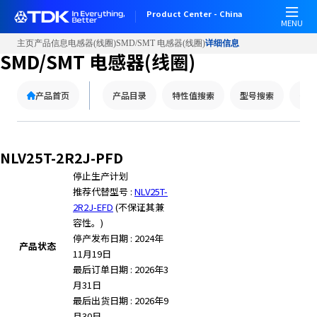
W
Product Center - China
e
MENU
l
主页
产品信息
电感器(线圈)
SMD/SMT 电感器(线圈)
详细信息
c
SMD/SMT 电感器(线圈)
o
m
产品首页
产品目录
特性值搜索
型号搜索
替代
e
t
o
A
NLV25T-2R2J-PFD
l
停止生产计划
l
推荐代替型号 :
NLV25T-
i
2R2J-EFD
(不保证其兼
n
容性。)
O
停产发布日期 : 2024年
n
产品状态
11月19日
e
最后订单日期 : 2026年3
A
月31日
c
最后出货日期 : 2026年9
c
月30日