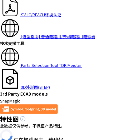
h
i
SVHC/REACH环境认证
s
s
h
[选型指南] 普通电路用/去耦电路用电感器
o
技术支援工具
r
t
c
Parts Selection Tool TDK Meister
u
t
a
c
3D外形图(STEP)
t
3rd Party ECAD models
i
SnapMagic
v
a
特性图
t
此数据仅供参考，不保证产品特性。
e
s
正在加载图表，请稍候......