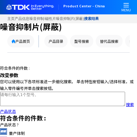
Product Center - China
MENU
主页
产品信息
噪音抑制/磁性片
噪音抑制片(屏蔽)
搜索结果
噪音抑制片(屏蔽)
产品首页
产品目录
型号搜索
替代品搜索
技术
符合条件的件数 :
改变参数
您可以使用以下各项标准进一步细化搜索。 单击特性按钮输入/选择标准，或
输入零件编号并单击搜索按钮。
搜索
产品状态
符合条件的件数 :
产品状态
?
量产体制