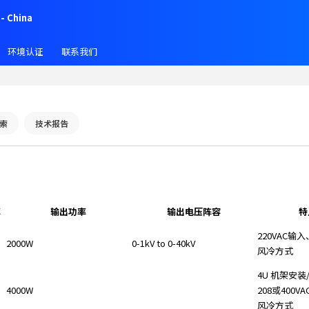
- China
环境认证
联系我们
索
技术报告
率
输出功率
输出电压阵容
特
220VAC输
2000W
0-1kV to 0-40kV
风冷方式
4U 机架安装
4000W
208或400VA
风冷方式