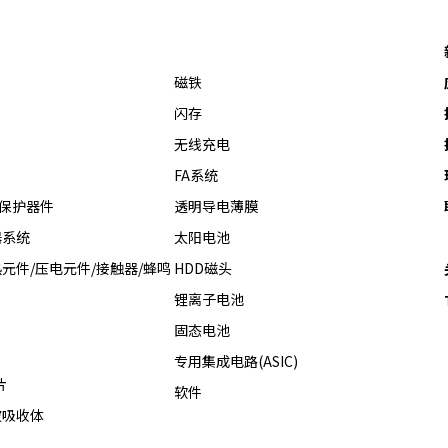
磁铁
闪存
无线充电
FA系统
热保护器件
透明导电薄膜
器系统
太阳电池
元件/压电元件/接触器/蜂鸣
HDD磁头
锂离子电池
固态电池
专用集成电路(ASIC)
片
软件
波吸收体