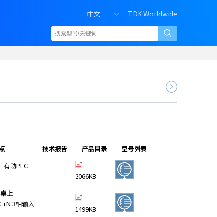
中文
TDK Worldwide
点
技术报告
产品目录
型号列表
入、有功PFC
2066KB
/桌上
C +N 3相输入
1499KB