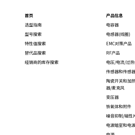
首页
产品信息
选型指南
电容器
型号搜索
电感器(线圈)
特性值搜索
EMC对策产品
替代品搜索
RF产品
经销商的库存搜索
电压/电流/过
传感器和传感
陶瓷开关和加热
器/麦克风
变压器
铁氧体和附件
噪音抑制/磁性
电波暗室和电
电源